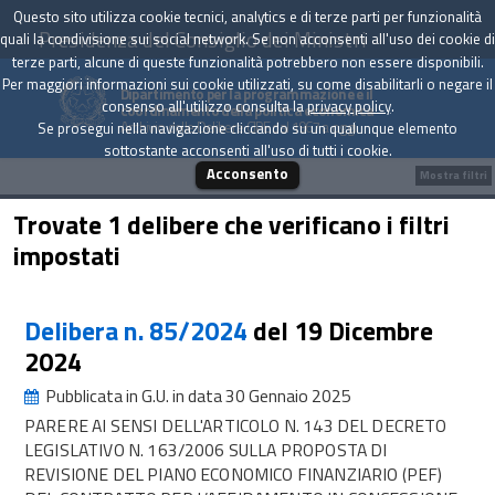
Questo sito utilizza cookie tecnici, analytics e di terze parti per funzionalità
Presidenza del Consiglio dei Ministri
quali la condivisione sui social network. Se non acconsenti all'uso dei cookie di
terze parti, alcune di queste funzionalità potrebbero non essere disponibili.
Per maggiori informazioni sui cookie utilizzati, su come disabilitarli o negare il
Dipartimento per la programmazione e il
consenso all'utilizzo consulta la
privacy policy
.
coordinamento della politica economica
Archivio delle Delibere CIPE dal 1967 a oggi
Se prosegui nella navigazione cliccando su un qualunque elemento
sottostante acconsenti all'uso di tutti i cookie.
Acconsento
Mostra filtri
Trovate 1 delibere che verificano i filtri
impostati
Delibera n. 85/2024
del 19 Dicembre
2024
Pubblicata in G.U. in data 30 Gennaio 2025
PARERE AI SENSI DELL'ARTICOLO N. 143 DEL DECRETO
LEGISLATIVO N. 163/2006 SULLA PROPOSTA DI
REVISIONE DEL PIANO ECONOMICO FINANZIARIO (PEF)