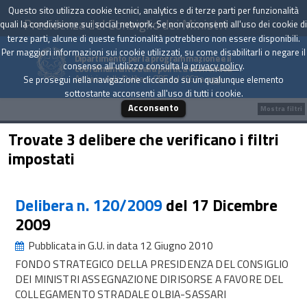
Questo sito utilizza cookie tecnici, analytics e di terze parti per funzionalità
Presidenza del Consiglio dei Ministri
quali la condivisione sui social network. Se non acconsenti all'uso dei cookie di
terze parti, alcune di queste funzionalità potrebbero non essere disponibili.
Per maggiori informazioni sui cookie utilizzati, su come disabilitarli o negare il
Dipartimento per la programmazione e il
consenso all'utilizzo consulta la
privacy policy
.
coordinamento della politica economica
Archivio delle Delibere CIPE dal 1967 a oggi
Se prosegui nella navigazione cliccando su un qualunque elemento
sottostante acconsenti all'uso di tutti i cookie.
Acconsento
Mostra filtri
Trovate 3 delibere che verificano i filtri
impostati
Delibera n. 120/2009
del 17 Dicembre
2009
Pubblicata in G.U. in data 12 Giugno 2010
FONDO STRATEGICO DELLA PRESIDENZA DEL CONSIGLIO
DEI MINISTRI ASSEGNAZIONE DIRISORSE A FAVORE DEL
COLLEGAMENTO STRADALE OLBIA-SASSARI