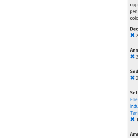
oppu
pens
col
Dec
An
Sed
Set
Ene
Ind
Tar
Amm