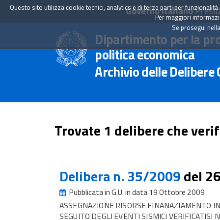
Questo sito utilizza cookie tecnici, analytics e di terze parti per funzionali
Governo Italiano
Presid
Per maggiori informazion
Se prosegui nella
Dipartimento per la pr
politica economica
Archivio delle Delibere
Trovate 1 delibere che verif
Delibera n. 35/2009
del 2
Pubblicata in G.U. in data 19 Ottobre 2009
ASSEGNAZIONE RISORSE FINANAZIAMENTO INT
SEGUITO DEGLI EVENTI SISMICI VERIFICATISI 