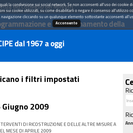
tà quali la condivisione sui social network. Se non acconsenti all'uso dei cookie d
enza del Consiglio dei Ministri
i sui cookie utilizzati, su come disabilitarli o negare il consenso all'utilizzo c
 navigazione cliccando su un qualunque elemento sottostante acconsenti all'uso 
ogrammazione e il coordinamento della
Acconsento
 CIPE dal 1967 a oggi
icano i filtri impostati
Ce
Ri
6 Giugno 2009
Ri
An
ERVENTI DI RICOSTRUZIONE E DELLE ALTRE MISURE A
NEL MESE DI APRILE 2009