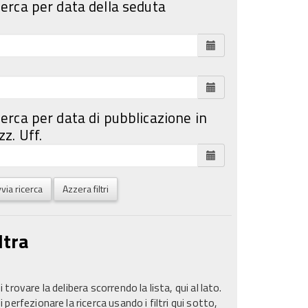
cerca per data della seduta
cerca per data di pubblicazione in
z. Uff.
via ricerca
Azzera filtri
ltra
 trovare la delibera scorrendo la lista, qui al lato.
 perfezionare la ricerca usando i filtri qui sotto,