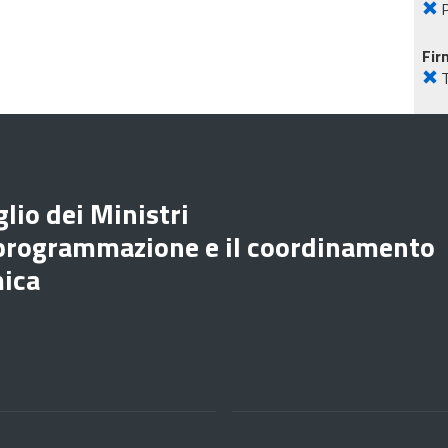
P
Fir
lio dei Ministri
 programmazione e il coordinamento
mica