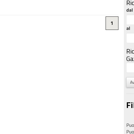
Ri
dal
1
al
Ri
Gaz
Av
Fi
Puoi
Puoi