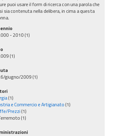
re puoi usare il form di ricerca con una parola che
i sia contenuta nella delibera, in cima a questa
onna.
ennio
2000 - 2010
(1)
no
2009
(1)
uta
26/giugno/2009
(1)
tori
rgia
(1)
ustria e Commercio e Artigianato
(1)
iffe/Prezzi
(1)
Terremoto
(1)
inistrazioni