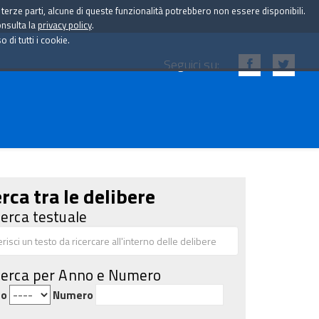
i terze parti, alcune di queste funzionalità potrebbero non essere disponibili.
onsulta la
privacy policy
.
di tutti i cookie.
Seguici su:
rca tra le delibere
cerca testuale
cerca per Anno e Numero
no
Numero