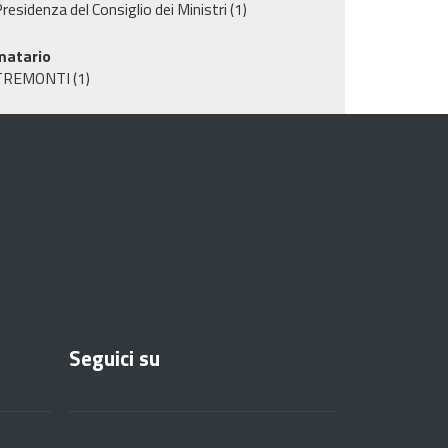
residenza del Consiglio dei Ministri
(1)
matario
TREMONTI
(1)
Seguici su