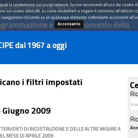
tà quali la condivisione sui social network. Se non acconsenti all'uso dei cookie d
enza del Consiglio dei Ministri
i sui cookie utilizzati, su come disabilitarli o negare il consenso all'utilizzo c
 navigazione cliccando su un qualunque elemento sottostante acconsenti all'uso 
ogrammazione e il coordinamento della
Acconsento
 CIPE dal 1967 a oggi
icano i filtri impostati
Ce
Ri
6 Giugno 2009
Ri
An
ERVENTI DI RICOSTRUZIONE E DELLE ALTRE MISURE A
NEL MESE DI APRILE 2009