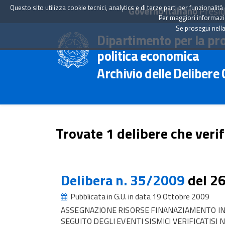
Questo sito utilizza cookie tecnici, analytics e di terze parti per funzionali
Governo Italiano
Presid
Per maggiori informazion
Se prosegui nella
Dipartimento per la pr
politica economica
Archivio delle Delibere
Trovate 1 delibere che verif
Delibera n. 35/2009
del 2
Pubblicata in G.U. in data 19 Ottobre 2009
ASSEGNAZIONE RISORSE FINANAZIAMENTO INT
SEGUITO DEGLI EVENTI SISMICI VERIFICATISI 