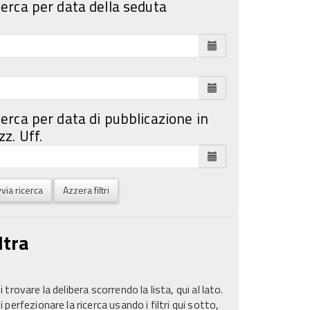
cerca per data della seduta
cerca per data di pubblicazione in
z. Uff.
via ricerca
Azzera filtri
ltra
 trovare la delibera scorrendo la lista, qui al lato.
 perfezionare la ricerca usando i filtri qui sotto,