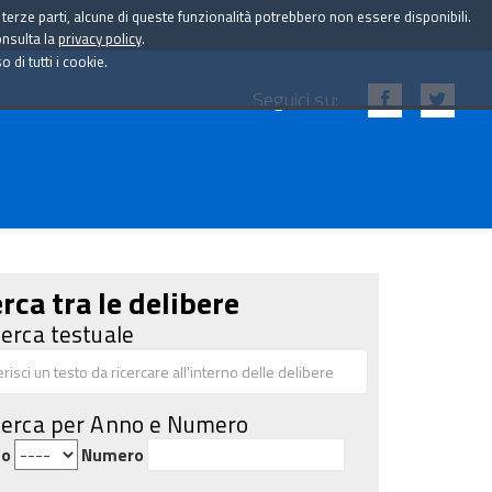
i terze parti, alcune di queste funzionalità potrebbero non essere disponibili.
onsulta la
privacy policy
.
di tutti i cookie.
Seguici su:
rca tra le delibere
cerca testuale
cerca per Anno e Numero
no
Numero