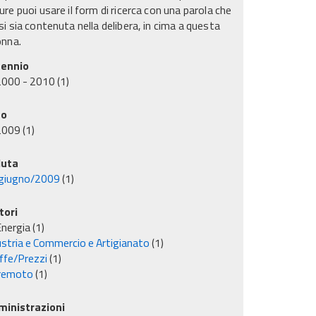
re puoi usare il form di ricerca con una parola che
i sia contenuta nella delibera, in cima a questa
onna.
ennio
2000 - 2010
(1)
no
2009
(1)
uta
giugno/2009
(1)
tori
nergia
(1)
ustria e Commercio e Artigianato
(1)
iffe/Prezzi
(1)
remoto
(1)
inistrazioni