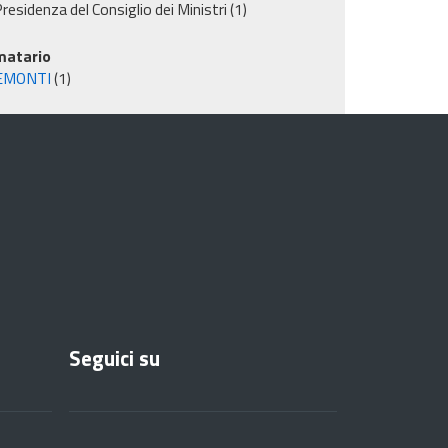
residenza del Consiglio dei Ministri
(1)
matario
EMONTI
(1)
Seguici su