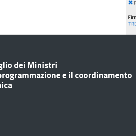
P
Fir
TR
lio dei Ministri
 programmazione e il coordinamento
mica