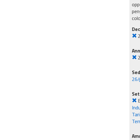
oppu
pens
col
Dec
An
Sed
26/
Set
E
Ind
Tar
Ter
Amm