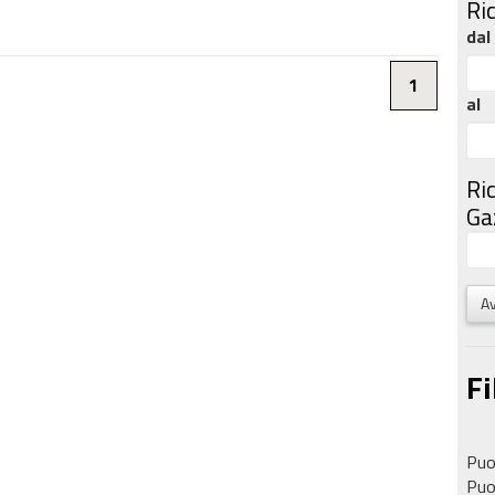
Ri
dal
1
al
Ri
Gaz
Av
Fi
Puoi
Puoi