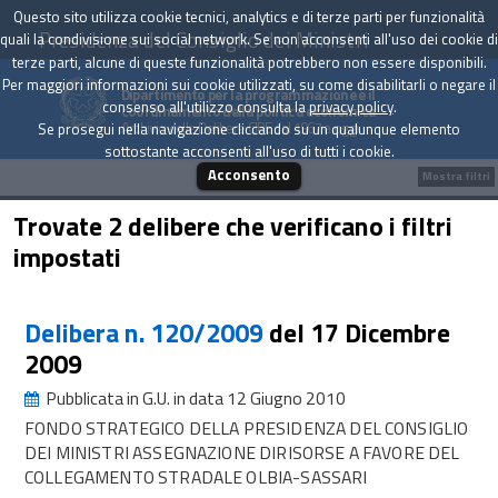
Questo sito utilizza cookie tecnici, analytics e di terze parti per funzionalità
Presidenza del Consiglio dei Ministri
quali la condivisione sui social network. Se non acconsenti all'uso dei cookie di
terze parti, alcune di queste funzionalità potrebbero non essere disponibili.
Per maggiori informazioni sui cookie utilizzati, su come disabilitarli o negare il
Dipartimento per la programmazione e il
consenso all'utilizzo consulta la
privacy policy
.
coordinamento della politica economica
Archivio delle Delibere CIPE dal 1967 a oggi
Se prosegui nella navigazione cliccando su un qualunque elemento
sottostante acconsenti all'uso di tutti i cookie.
Acconsento
Mostra filtri
Trovate 2 delibere che verificano i filtri
impostati
Delibera n. 120/2009
del 17 Dicembre
2009
Pubblicata in G.U. in data 12 Giugno 2010
FONDO STRATEGICO DELLA PRESIDENZA DEL CONSIGLIO
DEI MINISTRI ASSEGNAZIONE DIRISORSE A FAVORE DEL
COLLEGAMENTO STRADALE OLBIA-SASSARI