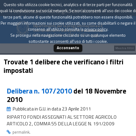
Questo sito utilizza cookie tecnici, analytics e di terze parti per funzionalità
Presidenza del Consiglio dei Ministri
quali la condivisione sui social network. Se non acconsenti all'uso dei cookie di
terze parti, alcune di queste funzionalità potrebbero non essere disponibili.
Per maggiori informazioni sui cookie utilizzati, su come disabilitarli o negare il
Dipartimento per la programmazione e il
consenso all'utilizzo consulta la
privacy policy
.
coordinamento della politica economica
Archivio delle Delibere CIPE dal 1967 a oggi
Se prosegui nella navigazione cliccando su un qualunque elemento
sottostante acconsenti all'uso di tutti i cookie.
Acconsento
Mostra filtri
Trovate 1 delibere che verificano i filtri
impostati
Delibera n. 107/2010
del 18 Novembre
2010
Pubblicata in G.U. in data 23 Aprile 2011
RIPARTO FONDI ASSEGNATI AL SETTORE AGRICOLO
ARTICOLO 2, COMMA 55 DELLA LEGGE N. 191/2009
.
permalink