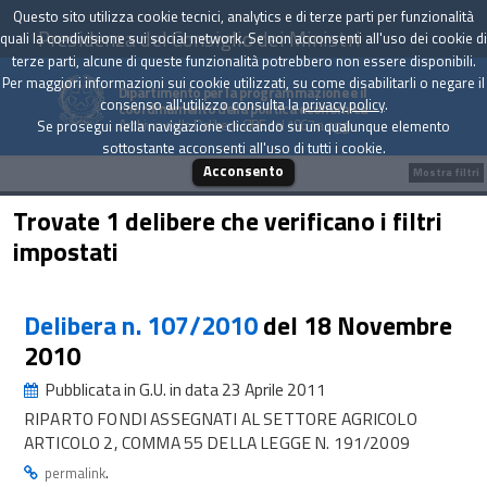
Questo sito utilizza cookie tecnici, analytics e di terze parti per funzionalità
Presidenza del Consiglio dei Ministri
quali la condivisione sui social network. Se non acconsenti all'uso dei cookie di
terze parti, alcune di queste funzionalità potrebbero non essere disponibili.
Per maggiori informazioni sui cookie utilizzati, su come disabilitarli o negare il
Dipartimento per la programmazione e il
consenso all'utilizzo consulta la
privacy policy
.
coordinamento della politica economica
Archivio delle Delibere CIPE dal 1967 a oggi
Se prosegui nella navigazione cliccando su un qualunque elemento
sottostante acconsenti all'uso di tutti i cookie.
Acconsento
Mostra filtri
Trovate 1 delibere che verificano i filtri
impostati
Delibera n. 107/2010
del 18 Novembre
2010
Pubblicata in G.U. in data 23 Aprile 2011
RIPARTO FONDI ASSEGNATI AL SETTORE AGRICOLO
ARTICOLO 2, COMMA 55 DELLA LEGGE N. 191/2009
.
permalink