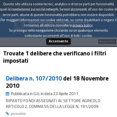
Questo sito utilizza cookie tecnici, analytics e di terze parti per funzionalità
Presidenza del Consiglio dei Ministri
quali la condivisione sui social network. Se non acconsenti all'uso dei cookie di
terze parti, alcune di queste funzionalità potrebbero non essere disponibili.
Per maggiori informazioni sui cookie utilizzati, su come disabilitarli o negare il
Dipartimento per la programmazione e il
consenso all'utilizzo consulta la
privacy policy
.
coordinamento della politica economica
Archivio delle Delibere CIPE dal 1967 a oggi
Se prosegui nella navigazione cliccando su un qualunque elemento
sottostante acconsenti all'uso di tutti i cookie.
Acconsento
Mostra filtri
Trovate 1 delibere che verificano i filtri
impostati
Delibera n. 107/2010
del 18 Novembre
2010
Pubblicata in G.U. in data 23 Aprile 2011
RIPARTO FONDI ASSEGNATI AL SETTORE AGRICOLO
ARTICOLO 2, COMMA 55 DELLA LEGGE N. 191/2009
.
permalink