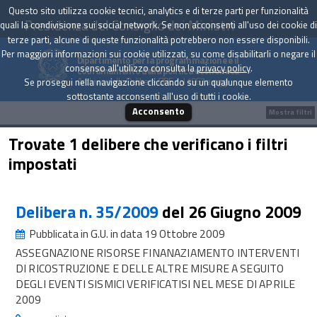
Questo sito utilizza cookie tecnici, analytics e di terze parti per funzionalità
Presidenza del Consiglio dei Ministri
quali la condivisione sui social network. Se non acconsenti all'uso dei cookie di
terze parti, alcune di queste funzionalità potrebbero non essere disponibili.
Per maggiori informazioni sui cookie utilizzati, su come disabilitarli o negare il
Dipartimento per la programmazione e il
consenso all'utilizzo consulta la
privacy policy
.
coordinamento della politica economica
Archivio delle Delibere CIPE dal 1967 a oggi
Se prosegui nella navigazione cliccando su un qualunque elemento
sottostante acconsenti all'uso di tutti i cookie.
Acconsento
Mostra filtri
Trovate 1 delibere che verificano i filtri
impostati
Delibera n. 35/2009
del 26 Giugno 2009
Pubblicata in G.U. in data 19 Ottobre 2009
ASSEGNAZIONE RISORSE FINANAZIAMENTO INTERVENTI
DI RICOSTRUZIONE E DELLE ALTRE MISURE A SEGUITO
DEGLI EVENTI SISMICI VERIFICATISI NEL MESE DI APRILE
2009