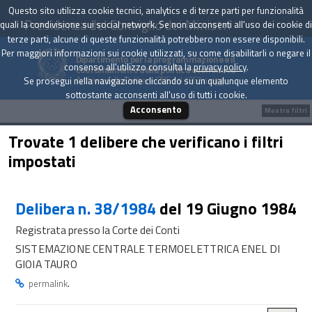
Questo sito utilizza cookie tecnici, analytics e di terze parti per funzionalità
Presidenza del Consiglio dei Ministri
quali la condivisione sui social network. Se non acconsenti all'uso dei cookie di
terze parti, alcune di queste funzionalità potrebbero non essere disponibili.
Per maggiori informazioni sui cookie utilizzati, su come disabilitarli o negare il
Dipartimento per la programmazione e il
consenso all'utilizzo consulta la
privacy policy
.
coordinamento della politica economica
Archivio delle Delibere CIPE dal 1967 a oggi
Se prosegui nella navigazione cliccando su un qualunque elemento
sottostante acconsenti all'uso di tutti i cookie.
Acconsento
Mostra filtri
Trovate 1 delibere che verificano i filtri
impostati
Delibera n. 38/1984
del 19 Giugno 1984
Registrata presso la Corte dei Conti
SISTEMAZIONE CENTRALE TERMOELETTRICA ENEL DI
GIOIA TAURO
.
permalink