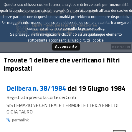
Questo sito utilizza cookie tecnici, analytics e di terze parti per funzionalità
Presidenza del Consiglio dei Ministri
quali la condivisione sui social network. Se non acconsenti all'uso dei cookie di
terze parti, alcune di queste funzionalità potrebbero non essere disponibili.
Per maggiori informazioni sui cookie utilizzati, su come disabilitarli o negare il
Dipartimento per la programmazione e il
consenso all'utilizzo consulta la
privacy policy
.
coordinamento della politica economica
Archivio delle Delibere CIPE dal 1967 a oggi
Se prosegui nella navigazione cliccando su un qualunque elemento
sottostante acconsenti all'uso di tutti i cookie.
Acconsento
Mostra filtri
Trovate 1 delibere che verificano i filtri
impostati
Delibera n. 38/1984
del 19 Giugno 1984
Registrata presso la Corte dei Conti
SISTEMAZIONE CENTRALE TERMOELETTRICA ENEL DI
GIOIA TAURO
.
permalink