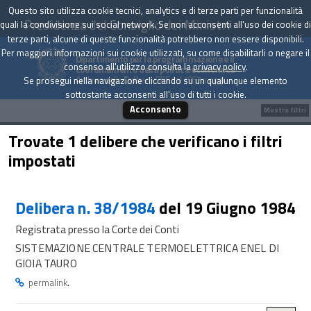
Questo sito utilizza cookie tecnici, analytics e di terze parti per funzionalità
Presidenza del Consiglio dei Ministri
quali la condivisione sui social network. Se non acconsenti all'uso dei cookie di
terze parti, alcune di queste funzionalità potrebbero non essere disponibili.
Per maggiori informazioni sui cookie utilizzati, su come disabilitarli o negare il
Dipartimento per la programmazione e il
consenso all'utilizzo consulta la
privacy policy
.
coordinamento della politica economica
Archivio delle Delibere CIPE dal 1967 a oggi
Se prosegui nella navigazione cliccando su un qualunque elemento
sottostante acconsenti all'uso di tutti i cookie.
Acconsento
Mostra filtri
Trovate 1 delibere che verificano i filtri
impostati
Delibera n. 38/1984
del 19 Giugno 1984
Registrata presso la Corte dei Conti
SISTEMAZIONE CENTRALE TERMOELETTRICA ENEL DI
GIOIA TAURO
.
permalink