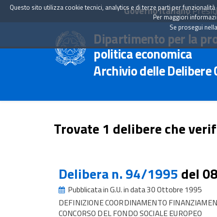
Questo sito utilizza cookie tecnici, analytics e di terze parti per funzionali
Governo Italiano
Presid
Per maggiori informazion
Se prosegui nella
Dipartimento per la pr
politica economica
Archivio delle Delibere
Trovate 1 delibere che verif
Delibera n. 94/1995
del 0
Pubblicata in G.U. in data 30 Ottobre 1995
DEFINIZIONE COORDINAMENTO FINANZIAMENT
CONCORSO DEL FONDO SOCIALE EUROPEO