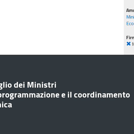
Amm
Min
Eco
Fir
lio dei Ministri
 programmazione e il coordinamento
mica