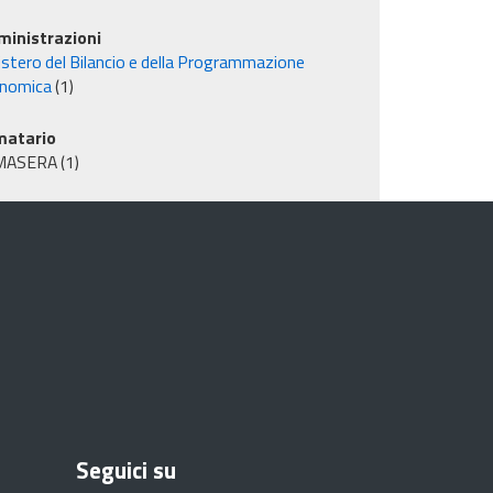
inistrazioni
istero del Bilancio e della Programmazione
nomica
(1)
matario
MASERA
(1)
Seguici su