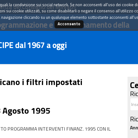
tà quali la condivisione sui social network. Se non acconsenti all'uso dei cookie d
enza del Consiglio dei Ministri
i sui cookie utilizzati, su come disabilitarli o negare il consenso all'utilizzo c
 navigazione cliccando su un qualunque elemento sottostante acconsenti all'uso 
ogrammazione e il coordinamento della
Acconsento
 CIPE dal 1967 a oggi
icano i filtri impostati
Ce
Ri
8 Agosto 1995
Ri
An
O PROGRAMMA INTERVENTI FINANZ. 1995 CON IL