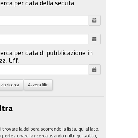
cerca per data della seduta
cerca per data di pubblicazione in
z. Uff.
via ricerca
Azzera filtri
ltra
 trovare la delibera scorrendo la lista, qui al lato.
 perfezionare la ricerca usando i filtri qui sotto,