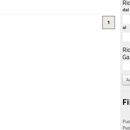
Ri
dal
1
al
Ri
Gaz
Av
Fi
Puoi
Puoi