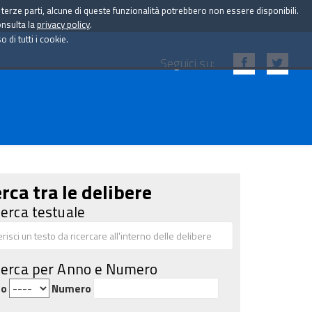
i terze parti, alcune di queste funzionalità potrebbero non essere disponibili.
onsulta la
privacy policy
.
di tutti i cookie.
Seguici su:
rca tra le delibere
cerca testuale
cerca per Anno e Numero
no
Numero