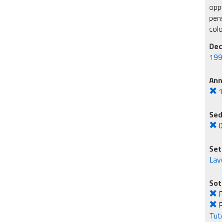
oppu
pens
col
Dec
199
An
Sed
Set
Lavo
Sot
F
P
Tute