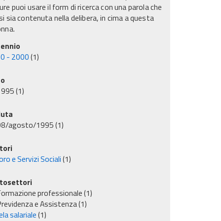
re puoi usare il form di ricerca con una parola che
i sia contenuta nella delibera, in cima a questa
onna.
ennio
0 - 2000
(1)
no
1995
(1)
uta
08/agosto/1995
(1)
tori
ro e Servizi Sociali
(1)
tosettori
ormazione professionale
(1)
revidenza e Assistenza
(1)
la salariale
(1)