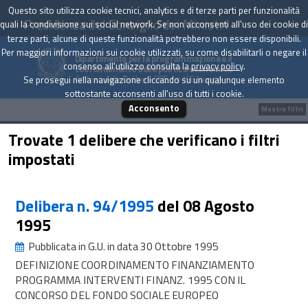
Questo sito utilizza cookie tecnici, analytics e di terze parti per funzionalità
Presidenza del Consiglio dei Ministri
quali la condivisione sui social network. Se non acconsenti all'uso dei cookie di
terze parti, alcune di queste funzionalità potrebbero non essere disponibili.
Per maggiori informazioni sui cookie utilizzati, su come disabilitarli o negare il
Dipartimento per la programmazione e il
consenso all'utilizzo consulta la
privacy policy
.
coordinamento della politica economica
Archivio delle Delibere CIPE dal 1967 a oggi
Se prosegui nella navigazione cliccando su un qualunque elemento
sottostante acconsenti all'uso di tutti i cookie.
Acconsento
Mostra filtri
Trovate 1 delibere che verificano i filtri
impostati
Delibera n. 94/1995
del 08 Agosto
1995
Pubblicata in G.U. in data 30 Ottobre 1995
DEFINIZIONE COORDINAMENTO FINANZIAMENTO
PROGRAMMA INTERVENTI FINANZ. 1995 CON IL
CONCORSO DEL FONDO SOCIALE EUROPEO