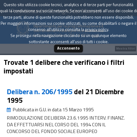
Questo sito utilizza cookie tecnici, analytics e di terze parti per funzionalità
Presidenza del Consiglio dei Ministri
quali la condivisione sui social network. Se non acconsenti all'uso dei cookie di
terze parti, alcune di queste funzionalità potrebbero non essere disponibili.
Per maggiori informazioni sui cookie utilizzati, su come disabilitarli o negare il
Dipartimento per la programmazione e il
consenso all'utilizzo consulta la
privacy policy
.
coordinamento della politica economica
Archivio delle Delibere CIPE dal 1967 a oggi
Se prosegui nella navigazione cliccando su un qualunque elemento
sottostante acconsenti all'uso di tutti i cookie.
Acconsento
Mostra filtri
Trovate 1 delibere che verificano i filtri
impostati
Delibera n. 206/1995
del 21 Dicembre
1995
Pubblicata in G.U. in data 15 Marzo 1995
RIMODULAZIONE DELIBERA 23.6.1995 INTERV. FINANZ.
DA EFFETTUARSI NEL CORSO DEL 1994 CON IL
CONCORSO DEL FONDO SOCIALE EUROPEO