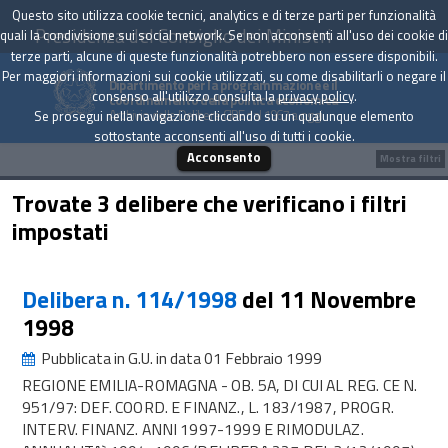
Questo sito utilizza cookie tecnici, analytics e di terze parti per funzionalità
Presidenza del Consiglio dei Ministri
quali la condivisione sui social network. Se non acconsenti all'uso dei cookie di
terze parti, alcune di queste funzionalità potrebbero non essere disponibili.
Per maggiori informazioni sui cookie utilizzati, su come disabilitarli o negare il
Dipartimento per la programmazione e il
consenso all'utilizzo consulta la
privacy policy
.
coordinamento della politica economica
Archivio delle Delibere CIPE dal 1967 a oggi
Se prosegui nella navigazione cliccando su un qualunque elemento
sottostante acconsenti all'uso di tutti i cookie.
Acconsento
Mostra filtri
Trovate 3 delibere che verificano i filtri
impostati
Delibera n. 114/1998
del 11 Novembre
1998
Pubblicata in G.U. in data 01 Febbraio 1999
REGIONE EMILIA-ROMAGNA - OB. 5A, DI CUI AL REG. CE N.
951/97: DEF. COORD. E FINANZ., L. 183/1987, PROGR.
INTERV. FINANZ. ANNI 1997-1999 E RIMODULAZ.