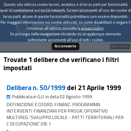
Questo sito utilizza cookie tecnici, analytics e di terze parti per funzionalità
Presidenza del Consiglio dei Ministri
quali la condivisione sui social network. Se non acconsenti all'uso dei cookie di
terze parti, alcune di queste funzionalità potrebbero non essere disponibili.
Per maggiori informazioni sui cookie utilizzati, su come disabilitarli o negare il
Dipartimento per la programmazione e il
consenso all'utilizzo consulta la
privacy policy
.
coordinamento della politica economica
Archivio delle Delibere CIPE dal 1967 a oggi
Se prosegui nella navigazione cliccando su un qualunque elemento
sottostante acconsenti all'uso di tutti i cookie.
Acconsento
Mostra filtri
Trovate 1 delibere che verificano i filtri
impostati
Delibera n. 50/1999
del 21 Aprile 1999
Pubblicata in G.U. in data 02 Agosto 1999
DEFINIZIONE E COORD. FINANZ. PROGRAMMA
INTERVENTI FINANZIARI PER PROGR. OPERATIVO
MULTIREG. 'SVILUPPO LOCALE - PATTI TERRITORIALI PER
L`OCCUPAZIONE' OB. 1