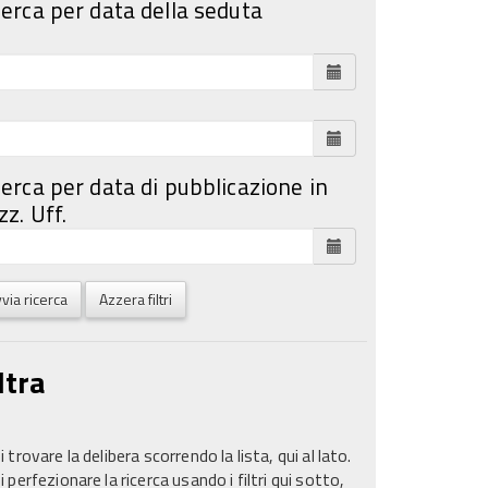
cerca per data della seduta
cerca per data di pubblicazione in
z. Uff.
via ricerca
Azzera filtri
ltra
 trovare la delibera scorrendo la lista, qui al lato.
 perfezionare la ricerca usando i filtri qui sotto,