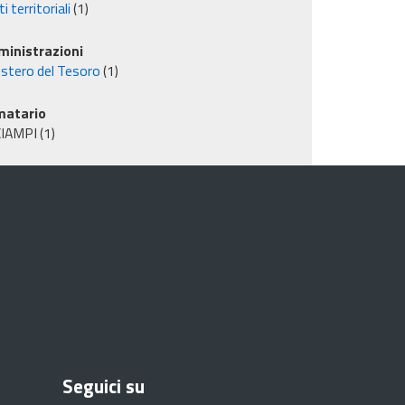
i territoriali
(1)
inistrazioni
istero del Tesoro
(1)
matario
CIAMPI
(1)
Seguici su