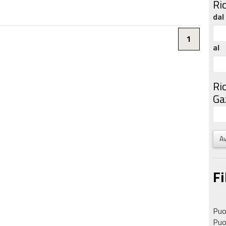
Ri
dal
1
al
Ri
Gaz
Av
Fi
Puoi
Puoi