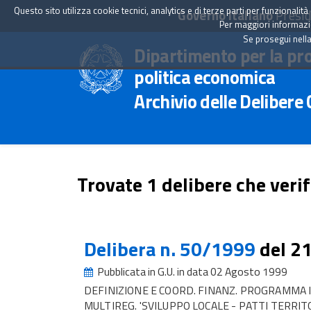
Questo sito utilizza cookie tecnici, analytics e di terze parti per funzionali
Governo Italiano
Presid
Per maggiori informazion
Se prosegui nella
Dipartimento per la pr
politica economica
Archivio delle Delibere
Trovate 1 delibere che verif
Delibera n. 50/1999
del 2
Pubblicata in G.U. in data 02 Agosto 1999
DEFINIZIONE E COORD. FINANZ. PROGRAMMA 
MULTIREG. 'SVILUPPO LOCALE - PATTI TERRITO