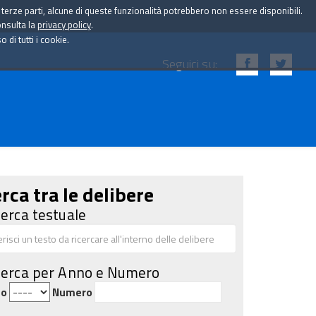
i terze parti, alcune di queste funzionalità potrebbero non essere disponibili.
onsulta la
privacy policy
.
di tutti i cookie.
Seguici su:
rca tra le delibere
cerca testuale
cerca per Anno e Numero
no
Numero