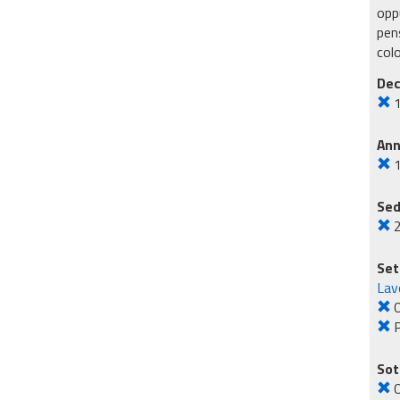
oppu
pens
col
Dec
An
Sed
2
Set
Lavo
O
Sot