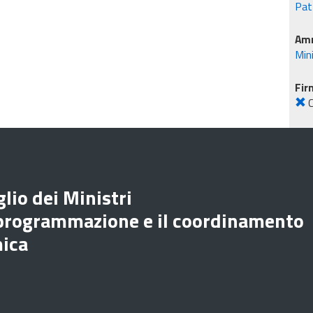
Patt
Amm
Min
Fir
lio dei Ministri
 programmazione e il coordinamento
mica