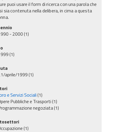
re puoi usare il form di ricerca con una parola che
i sia contenuta nella delibera, in cima a questa
onna.
ennio
1990 - 2000
(1)
no
1999
(1)
uta
1/aprile/1999
(1)
tori
ro e Servizi Sociali
(1)
pere Pubbliche e Trasporti
(1)
Programmazione negoziata
(1)
tosettori
Occupazione
(1)