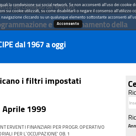
tà quali la condivisione sui social network. Se non acconsenti all'uso dei cookie d
enza del Consiglio dei Ministri
i sui cookie utilizzati, su come disabilitarli o negare il consenso all'utilizzo c
 navigazione cliccando su un qualunque elemento sottostante acconsenti all'uso 
ogrammazione e il coordinamento della
Acconsento
 CIPE dal 1967 a oggi
icano i filtri impostati
Ce
Ri
1 Aprile 1999
Ri
An
INTERVENTI FINANZIARI PER PROGR. OPERATIVO
RIALI PER L`OCCUPAZIONE' OB. 1