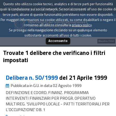
Questo sito utilizza cookie tecnici, analytics e di terze parti per funzionalità
Presidenza del Consiglio dei Ministri
quali la condivisione sui social network. Se non acconsenti all'uso dei cookie di
terze parti, alcune di queste funzionalità potrebbero non essere disponibili.
Per maggiori informazioni sui cookie utilizzati, su come disabilitarli o negare il
Dipartimento per la programmazione e il
consenso all'utilizzo consulta la
privacy policy
.
coordinamento della politica economica
Archivio delle Delibere CIPE dal 1967 a oggi
Se prosegui nella navigazione cliccando su un qualunque elemento
sottostante acconsenti all'uso di tutti i cookie.
Acconsento
Mostra filtri
Trovate 1 delibere che verificano i filtri
impostati
Delibera n. 50/1999
del 21 Aprile 1999
Pubblicata in G.U. in data 02 Agosto 1999
DEFINIZIONE E COORD. FINANZ. PROGRAMMA
INTERVENTI FINANZIARI PER PROGR. OPERATIVO
MULTIREG. 'SVILUPPO LOCALE - PATTI TERRITORIALI PER
L`OCCUPAZIONE' OB. 1