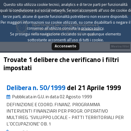
Questo sito utilizza cookie tecnici, analytics e di terze parti per funzionalità
Presidenza del Consiglio dei Ministri
quali la condivisione sui social network. Se non acconsenti all'uso dei cookie di
terze parti, alcune di queste funzionalità potrebbero non essere disponibili.
Per maggiori informazioni sui cookie utilizzati, su come disabilitarli o negare il
Dipartimento per la programmazione e il
consenso all'utilizzo consulta la
privacy policy
.
coordinamento della politica economica
Archivio delle Delibere CIPE dal 1967 a oggi
Se prosegui nella navigazione cliccando su un qualunque elemento
sottostante acconsenti all'uso di tutti i cookie.
Acconsento
Mostra filtri
Trovate 1 delibere che verificano i filtri
impostati
Delibera n. 50/1999
del 21 Aprile 1999
Pubblicata in G.U. in data 02 Agosto 1999
DEFINIZIONE E COORD. FINANZ. PROGRAMMA
INTERVENTI FINANZIARI PER PROGR. OPERATIVO
MULTIREG. 'SVILUPPO LOCALE - PATTI TERRITORIALI PER
L`OCCUPAZIONE' OB. 1