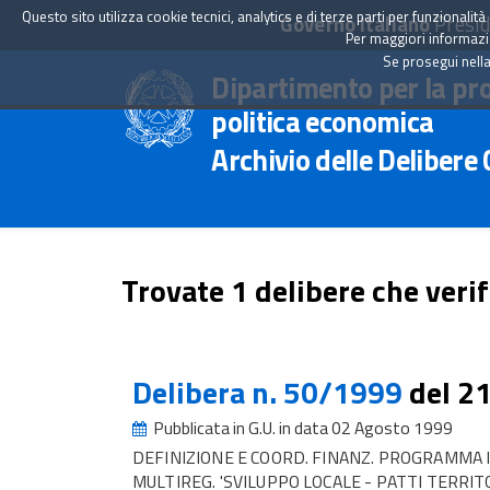
Questo sito utilizza cookie tecnici, analytics e di terze parti per funzionali
Governo Italiano
Presid
Per maggiori informazion
Se prosegui nella
Dipartimento per la pr
politica economica
Archivio delle Delibere
Trovate 1 delibere che verif
Delibera n. 50/1999
del 2
Pubblicata in G.U. in data 02 Agosto 1999
DEFINIZIONE E COORD. FINANZ. PROGRAMMA 
MULTIREG. 'SVILUPPO LOCALE - PATTI TERRITO