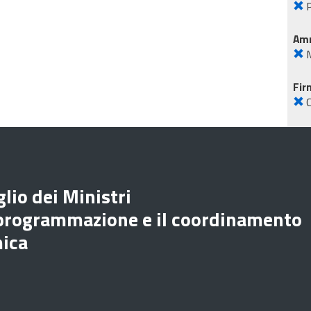
P
Amm
M
Fir
lio dei Ministri
 programmazione e il coordinamento
mica