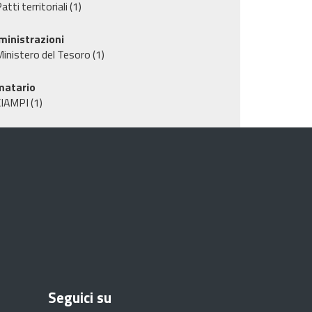
atti territoriali
(1)
inistrazioni
inistero del Tesoro
(1)
matario
CIAMPI
(1)
Seguici su