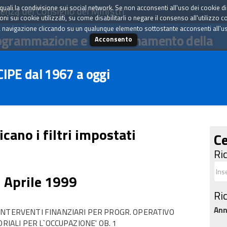
tà quali la condivisione sui social network. Se non acconsenti all'uso dei cookie d
enza del Consiglio dei Ministri
i sui cookie utilizzati, su come disabilitarli o negare il consenso all'utilizzo c
 navigazione cliccando su un qualunque elemento sottostante acconsenti all'uso 
ogrammazione e il coordinamento della
Acconsento
 CIPE dal 1967 a oggi
icano i filtri impostati
Ce
Ri
1 Aprile 1999
Ri
An
INTERVENTI FINANZIARI PER PROGR. OPERATIVO
RIALI PER L`OCCUPAZIONE' OB. 1