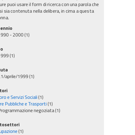
re puoi usare il form di ricerca con una parola che
i sia contenuta nella delibera, in cima a questa
onna.
ennio
1990 - 2000
(1)
no
1999
(1)
uta
1/aprile/1999
(1)
tori
ro e Servizi Sociali
(1)
re Pubbliche e Trasporti
(1)
Programmazione negoziata
(1)
tosettori
upazione
(1)