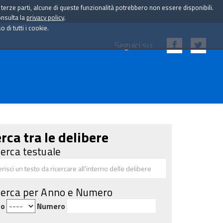
i terze parti, alcune di queste funzionalità potrebbero non essere disponibili.
onsulta la
privacy policy
.
di tutti i cookie.
Seguici su:
rca tra le delibere
cerca testuale
cerca per Anno e Numero
no
Numero