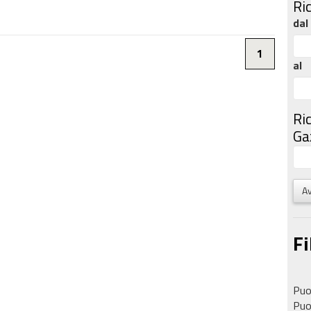
Ri
dal
1
al
Ri
Gaz
Av
Fi
Puoi
Puoi