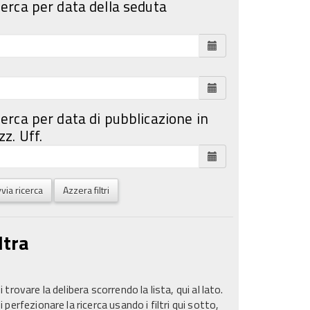
cerca per data della seduta
cerca per data di pubblicazione in
z. Uff.
via ricerca
Azzera filtri
ltra
 trovare la delibera scorrendo la lista, qui al lato.
 perfezionare la ricerca usando i filtri qui sotto,