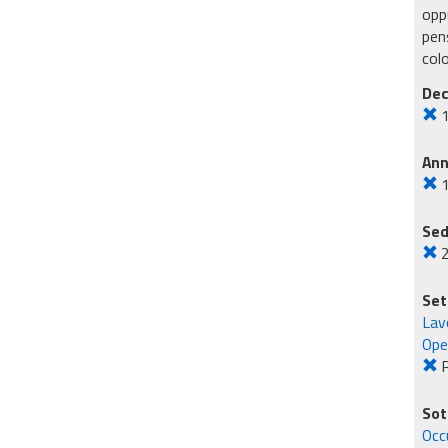
oppu
pens
col
Dec
An
Sed
2
Set
Lavo
Ope
Sot
Occ