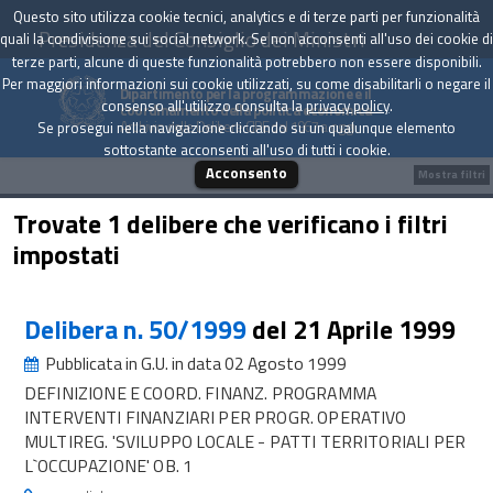
Questo sito utilizza cookie tecnici, analytics e di terze parti per funzionalità
Presidenza del Consiglio dei Ministri
quali la condivisione sui social network. Se non acconsenti all'uso dei cookie di
terze parti, alcune di queste funzionalità potrebbero non essere disponibili.
Per maggiori informazioni sui cookie utilizzati, su come disabilitarli o negare il
Dipartimento per la programmazione e il
consenso all'utilizzo consulta la
privacy policy
.
coordinamento della politica economica
Archivio delle Delibere CIPE dal 1967 a oggi
Se prosegui nella navigazione cliccando su un qualunque elemento
sottostante acconsenti all'uso di tutti i cookie.
Acconsento
Mostra filtri
Trovate 1 delibere che verificano i filtri
impostati
Delibera n. 50/1999
del 21 Aprile 1999
Pubblicata in G.U. in data 02 Agosto 1999
DEFINIZIONE E COORD. FINANZ. PROGRAMMA
INTERVENTI FINANZIARI PER PROGR. OPERATIVO
MULTIREG. 'SVILUPPO LOCALE - PATTI TERRITORIALI PER
L`OCCUPAZIONE' OB. 1