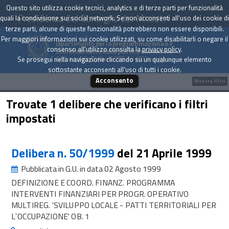
Questo sito utilizza cookie tecnici, analytics e di terze parti per funzionalità
Presidenza del Consiglio dei Ministri
quali la condivisione sui social network. Se non acconsenti all'uso dei cookie di
terze parti, alcune di queste funzionalità potrebbero non essere disponibili.
Per maggiori informazioni sui cookie utilizzati, su come disabilitarli o negare il
Dipartimento per la programmazione e il
consenso all'utilizzo consulta la
privacy policy
.
coordinamento della politica economica
Archivio delle Delibere CIPE dal 1967 a oggi
Se prosegui nella navigazione cliccando su un qualunque elemento
sottostante acconsenti all'uso di tutti i cookie.
Acconsento
Mostra filtri
Trovate 1 delibere che verificano i filtri
impostati
Delibera n. 50/1999
del 21 Aprile 1999
Pubblicata in G.U. in data 02 Agosto 1999
DEFINIZIONE E COORD. FINANZ. PROGRAMMA
INTERVENTI FINANZIARI PER PROGR. OPERATIVO
MULTIREG. 'SVILUPPO LOCALE - PATTI TERRITORIALI PER
L`OCCUPAZIONE' OB. 1