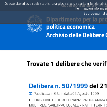
Questo sito utilizza cookie tecnici, analytics e di terze parti per funzionali
Governo Italiano
Presid
Per maggiori informazion
Se prosegui nella
Dipartimento per la pr
politica economica
Archivio delle Delibere
Trovate 1 delibere che verif
Delibera n. 50/1999
del 2
Pubblicata in G.U. in data 02 Agosto 1999
DEFINIZIONE E COORD. FINANZ. PROGRAMMA 
MULTIREG. 'SVILUPPO LOCALE - PATTI TERRITO