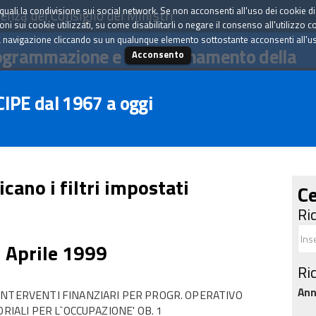
tà quali la condivisione sui social network. Se non acconsenti all'uso dei cookie d
enza del Consiglio dei Ministri
i sui cookie utilizzati, su come disabilitarli o negare il consenso all'utilizzo c
 navigazione cliccando su un qualunque elemento sottostante acconsenti all'uso 
ogrammazione e il coordinamento della
Acconsento
 CIPE dal 1967 a oggi
icano i filtri impostati
Ce
Ri
1 Aprile 1999
Ri
An
INTERVENTI FINANZIARI PER PROGR. OPERATIVO
RIALI PER L`OCCUPAZIONE' OB. 1