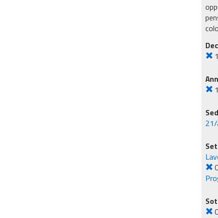
oppu
pens
col
Dec
An
Sed
21/
Set
Lavo
O
Pro
Sot