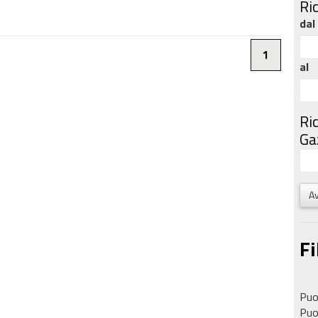
Ri
dal
1
al
Ri
Gaz
Av
Fi
Puoi
Puoi