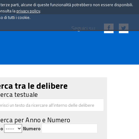
i terze parti, alcune di queste funzionalità potrebbero non essere disponibili.
onsulta la
privacy policy
.
di tutti i cookie.
Seguici su:
rca tra le delibere
cerca testuale
cerca per Anno e Numero
no
Numero