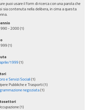
re puoi usare il form di ricerca con una parola che
i sia contenuta nella delibera, in cima a questa
onna.
ennio
1990 - 2000
(1)
no
1999
(1)
uta
aprile/1999
(1)
tori
ro e Servizi Sociali
(1)
pere Pubbliche e Trasporti
(1)
grammazione negoziata
(1)
tosettori
Occupazione
(1)