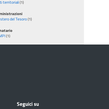
i territoriali
(1)
inistrazioni
istero del Tesoro
(1)
matario
MPI
(1)
Seguici su