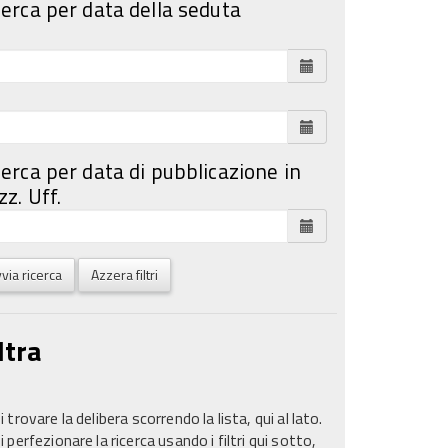
cerca per data della seduta
cerca per data di pubblicazione in
z. Uff.
via ricerca
Azzera filtri
ltra
 trovare la delibera scorrendo la lista, qui al lato.
 perfezionare la ricerca usando i filtri qui sotto,