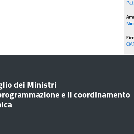
Patt
Amm
Min
Fir
CIA
lio dei Ministri
 programmazione e il coordinamento
mica