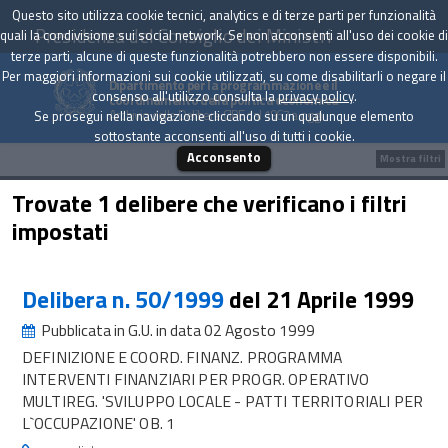
Questo sito utilizza cookie tecnici, analytics e di terze parti per funzionalità
Presidenza del Consiglio dei Ministri
quali la condivisione sui social network. Se non acconsenti all'uso dei cookie di
terze parti, alcune di queste funzionalità potrebbero non essere disponibili.
Per maggiori informazioni sui cookie utilizzati, su come disabilitarli o negare il
Dipartimento per la programmazione e il
consenso all'utilizzo consulta la
privacy policy
.
coordinamento della politica economica
Archivio delle Delibere CIPE dal 1967 a oggi
Se prosegui nella navigazione cliccando su un qualunque elemento
sottostante acconsenti all'uso di tutti i cookie.
Acconsento
Mostra filtri
Trovate 1 delibere che verificano i filtri
impostati
Delibera n. 50/1999
del 21 Aprile 1999
Pubblicata in G.U. in data 02 Agosto 1999
DEFINIZIONE E COORD. FINANZ. PROGRAMMA
INTERVENTI FINANZIARI PER PROGR. OPERATIVO
MULTIREG. 'SVILUPPO LOCALE - PATTI TERRITORIALI PER
L`OCCUPAZIONE' OB. 1