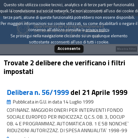
Questo sito utilizza cookie tecnici, analytics e di terze parti per funzionalità
Presidenza del Consiglio dei Ministri
quali la condivisione sui social network. Se non acconsenti all'uso dei cookie di
terze parti, alcune di queste funzionalità potrebbero non essere disponibili.
Per maggiori informazioni sui cookie utilizzati, su come disabilitarli o negare il
Dipartimento per la programmazione e il
consenso all'utilizzo consulta la
privacy policy
.
coordinamento della politica economica
Archivio delle Delibere CIPE dal 1967 a oggi
Se prosegui nella navigazione cliccando su un qualunque elemento
sottostante acconsenti all'uso di tutti i cookie.
Acconsento
Mostra filtri
Trovate 2 delibere che verificano i filtri
impostati
Delibera n. 56/1999
del 21 Aprile 1999
Pubblicata in G.U. in data 14 Luglio 1999
COFINANZ. MAGGIORI ONERI PER INTERVENTI FONDO
SOCIALE EUROPEO PER INDICIZZAZ. Q.C.S. OB. 3, DOCUP
OB. 4 E PROGRAMMAZ. AUTOMATICA OB. 1 E 5B NONCHE`
RIDUZIONI AUTORIZZAZ. DI SPESA ANNUALITA` 1998-99