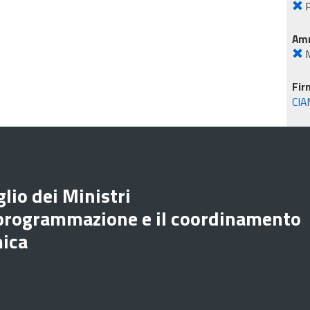
P
Amm
M
Fir
CIA
lio dei Ministri
 programmazione e il coordinamento
mica