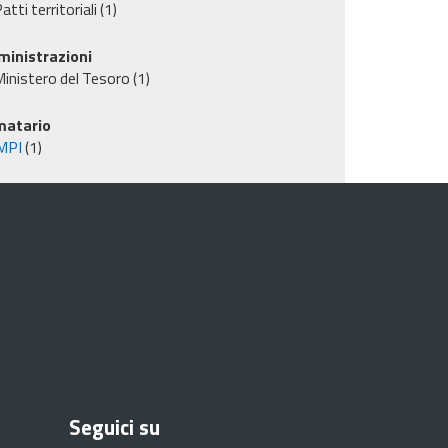
atti territoriali
(1)
inistrazioni
inistero del Tesoro
(1)
matario
MPI
(1)
Seguici su