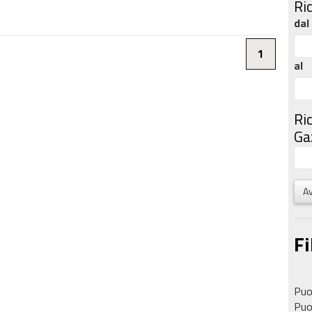
Ri
dal
1
al
Ri
Gaz
Av
Fi
Puoi
Puoi