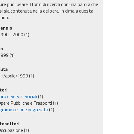
re puoi usare il form di ricerca con una parola che
i sia contenuta nella delibera, in cima a questa
onna.
ennio
1990 - 2000
(1)
no
1999
(1)
uta
1/aprile/1999
(1)
tori
ro e Servizi Sociali
(1)
pere Pubbliche e Trasporti
(1)
grammazione negoziata
(1)
tosettori
Occupazione
(1)