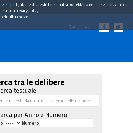
i terze parti, alcune di queste funzionalità potrebbero non essere disponibili.
onsulta la
privacy policy
.
di tutti i cookie.
Seguici su:
rca tra le delibere
cerca testuale
cerca per Anno e Numero
no
Numero