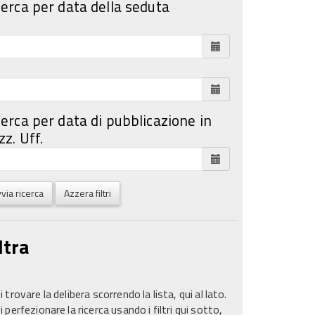
cerca per data della seduta
cerca per data di pubblicazione in
z. Uff.
via ricerca
Azzera filtri
ltra
 trovare la delibera scorrendo la lista, qui al lato.
 perfezionare la ricerca usando i filtri qui sotto,