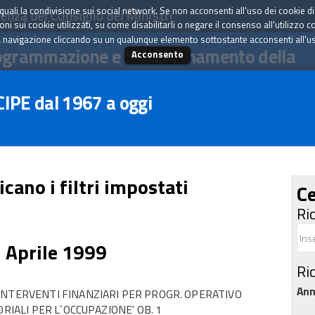
tà quali la condivisione sui social network. Se non acconsenti all'uso dei cookie d
enza del Consiglio dei Ministri
i sui cookie utilizzati, su come disabilitarli o negare il consenso all'utilizzo c
 navigazione cliccando su un qualunque elemento sottostante acconsenti all'uso 
ogrammazione e il coordinamento della
Acconsento
 CIPE dal 1967 a oggi
icano i filtri impostati
Ce
Ri
1 Aprile 1999
Ri
An
INTERVENTI FINANZIARI PER PROGR. OPERATIVO
RIALI PER L`OCCUPAZIONE' OB. 1