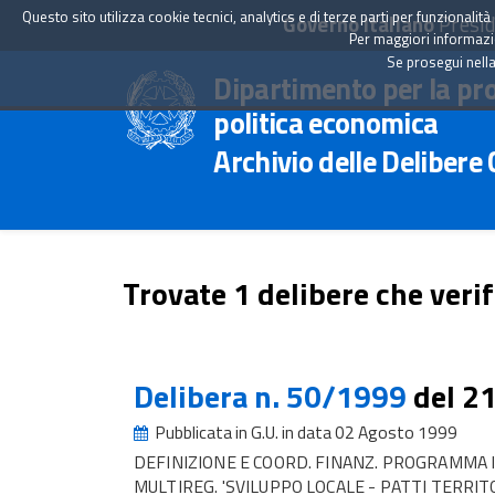
Questo sito utilizza cookie tecnici, analytics e di terze parti per funzionali
Governo Italiano
Presid
Per maggiori informazion
Se prosegui nella
Dipartimento per la pr
politica economica
Archivio delle Delibere
Trovate 1 delibere che verif
Delibera n. 50/1999
del 2
Pubblicata in G.U. in data 02 Agosto 1999
DEFINIZIONE E COORD. FINANZ. PROGRAMMA 
MULTIREG. 'SVILUPPO LOCALE - PATTI TERRITO