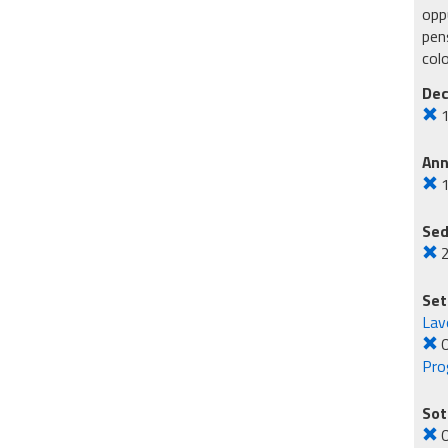
oppu
pens
col
Dec
An
Sed
2
Set
Lavo
O
Pro
Sot