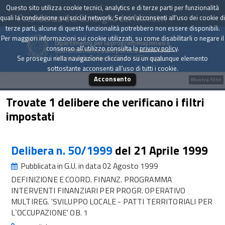
Questo sito utilizza cookie tecnici, analytics e di terze parti per funzionalità
Presidenza del Consiglio dei Ministri
quali la condivisione sui social network. Se non acconsenti all'uso dei cookie di
terze parti, alcune di queste funzionalità potrebbero non essere disponibili.
Per maggiori informazioni sui cookie utilizzati, su come disabilitarli o negare il
Dipartimento per la programmazione e il
consenso all'utilizzo consulta la
privacy policy
.
coordinamento della politica economica
Archivio delle Delibere CIPE dal 1967 a oggi
Se prosegui nella navigazione cliccando su un qualunque elemento
sottostante acconsenti all'uso di tutti i cookie.
Acconsento
Mostra filtri
Trovate 1 delibere che verificano i filtri
impostati
Delibera n. 50/1999
del 21 Aprile 1999
Pubblicata in G.U. in data 02 Agosto 1999
DEFINIZIONE E COORD. FINANZ. PROGRAMMA
INTERVENTI FINANZIARI PER PROGR. OPERATIVO
MULTIREG. 'SVILUPPO LOCALE - PATTI TERRITORIALI PER
L`OCCUPAZIONE' OB. 1