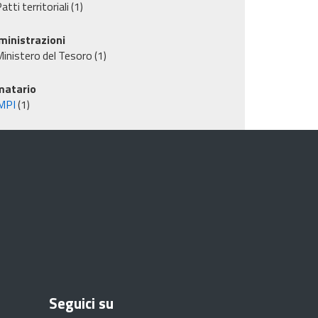
atti territoriali
(1)
inistrazioni
inistero del Tesoro
(1)
matario
MPI
(1)
Seguici su