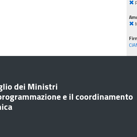
P
Amm
M
Fir
CIA
lio dei Ministri
 programmazione e il coordinamento
mica