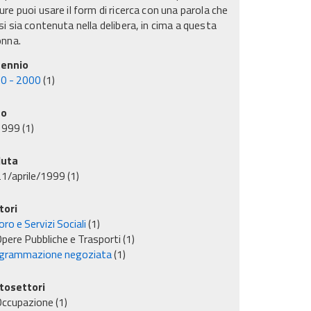
re puoi usare il form di ricerca con una parola che
i sia contenuta nella delibera, in cima a questa
onna.
ennio
0 - 2000
(1)
no
1999
(1)
uta
1/aprile/1999
(1)
tori
ro e Servizi Sociali
(1)
pere Pubbliche e Trasporti
(1)
grammazione negoziata
(1)
tosettori
Occupazione
(1)