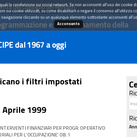
tà quali la condivisione sui social network. Se non acconsenti all'uso dei cookie d
enza del Consiglio dei Ministri
i sui cookie utilizzati, su come disabilitarli o negare il consenso all'utilizzo c
 navigazione cliccando su un qualunque elemento sottostante acconsenti all'uso 
ogrammazione e il coordinamento della
Acconsento
 CIPE dal 1967 a oggi
icano i filtri impostati
Ce
Ri
1 Aprile 1999
Ri
An
INTERVENTI FINANZIARI PER PROGR. OPERATIVO
RIALI PER L`OCCUPAZIONE' OB. 1