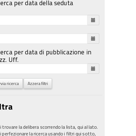
cerca per data della seduta
cerca per data di pubblicazione in
z. Uff.
via ricerca
Azzera filtri
ltra
 trovare la delibera scorrendo la lista, qui al lato.
 perfezionare la ricerca usando i filtri qui sotto,