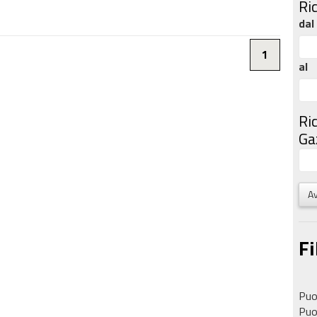
Ri
dal
1
al
Ri
Gaz
Av
Fi
Puoi
Puoi