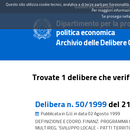
Questo sito utilizza cookie tecnici, analytics e di terze parti per funzionali
Governo Italiano
Presid
Per maggiori informazion
Se prosegui nella
Dipartimento per la pr
politica economica
Archivio delle Delibere
Trovate 1 delibere che verif
Delibera n. 50/1999
del 2
Pubblicata in G.U. in data 02 Agosto 1999
DEFINIZIONE E COORD. FINANZ. PROGRAMMA 
MULTIREG. 'SVILUPPO LOCALE - PATTI TERRITO