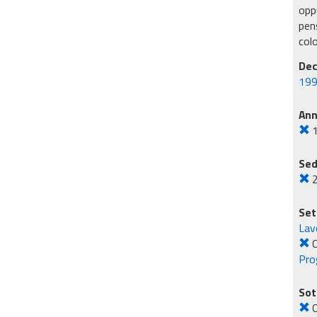
oppu
pens
col
Dec
199
An
Sed
2
Set
Lavo
O
Pro
Sot