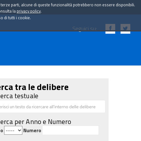
i terze parti, alcune di queste funzionalità potrebbero non essere disponibili.
onsulta la
privacy policy
.
di tutti i cookie.
Seguici su:
rca tra le delibere
cerca testuale
cerca per Anno e Numero
no
Numero