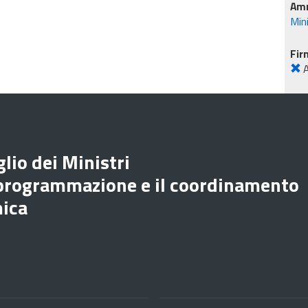
Amm
Min
Fir
lio dei Ministri
 programmazione e il coordinamento
mica