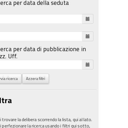
cerca per data della seduta
cerca per data di pubblicazione in
z. Uff.
via ricerca
Azzera filtri
ltra
 trovare la delibera scorrendo la lista, qui al lato.
 perfezionare la ricerca usando i filtri qui sotto,