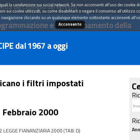
tà quali la condivisione sui social network. Se non acconsenti all'uso dei cookie d
enza del Consiglio dei Ministri
i sui cookie utilizzati, su come disabilitarli o negare il consenso all'utilizzo c
 navigazione cliccando su un qualunque elemento sottostante acconsenti all'uso 
ogrammazione e il coordinamento della
Acconsento
 CIPE dal 1967 a oggi
icano i filtri impostati
Ce
Ri
5 Febbraio 2000
Ri
An
LEGGE FIANANZIARIA 2000 (TAB. D)