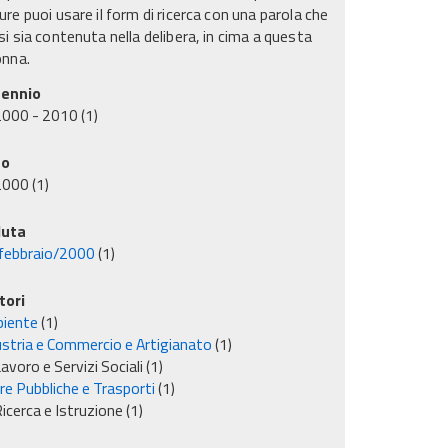
re puoi usare il form di ricerca con una parola che
i sia contenuta nella delibera, in cima a questa
onna.
ennio
2000 - 2010
(1)
no
2000
(1)
uta
febbraio/2000
(1)
tori
iente
(1)
ustria e Commercio e Artigianato
(1)
avoro e Servizi Sociali
(1)
re Pubbliche e Trasporti
(1)
icerca e Istruzione
(1)