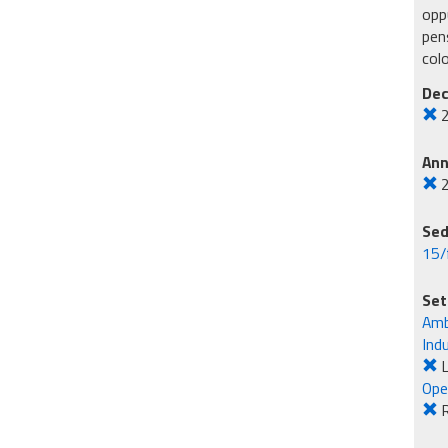
oppu
pens
col
Dec
An
Sed
15/
Set
Amb
Ind
L
Ope
R