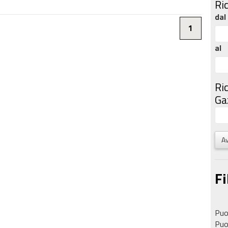
Ri
dal
1
al
Ri
Gaz
Av
Fi
Puoi
Puoi