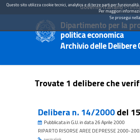
Questo sito utilizza cookie tecnici, analytics e di terze parti per funzionali
Governo Italiano
Presid
Per maggiori informazion
Se prosegui nella
Dipartimento per la pr
politica economica
Archivio delle Delibere
Trovate 1 delibere che verif
Delibera n. 14/2000
del 1
Pubblicata in G.U. in data 26 Aprile 2000
RIPARTO RISORSE AREE DEPRESSE 2000-2002 
.
permalink