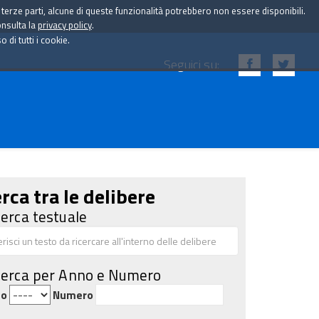
i terze parti, alcune di queste funzionalità potrebbero non essere disponibili.
onsulta la
privacy policy
.
di tutti i cookie.
Seguici su:
rca tra le delibere
cerca testuale
cerca per Anno e Numero
no
Numero