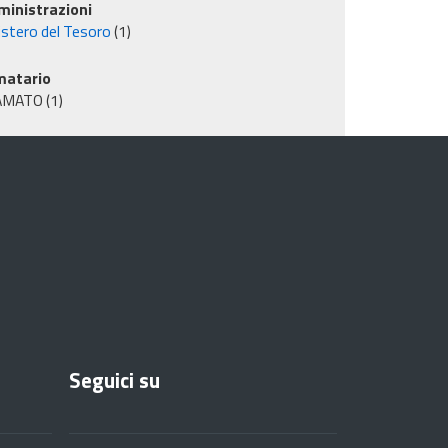
inistrazioni
istero del Tesoro
(1)
matario
AMATO
(1)
Seguici su