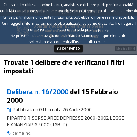
Questo sito utilizza cookie tecnici, analytics e di terze parti per funzionalità
Presidenza del Consiglio dei Ministri
quali la condivisione sui social network. Se non acconsenti all'uso dei cookie di
terze parti, alcune di queste funzionalità potrebbero non essere disponibili.
Per maggiori informazioni sui cookie utilizzati, su come disabilitarli o negare il
Dipartimento per la programmazione e il
consenso all'utilizzo consulta la
privacy policy
.
coordinamento della politica economica
Archivio delle Delibere CIPE dal 1967 a oggi
Se prosegui nella navigazione cliccando su un qualunque elemento
sottostante acconsenti all'uso di tutti i cookie.
Acconsento
Mostra filtri
Trovate 1 delibere che verificano i filtri
impostati
Delibera n. 14/2000
del 15 Febbraio
2000
Pubblicata in G.U. in data 26 Aprile 2000
RIPARTO RISORSE AREE DEPRESSE 2000-2002 LEGGE
FIANANZIARIA 2000 (TAB. D)
.
permalink