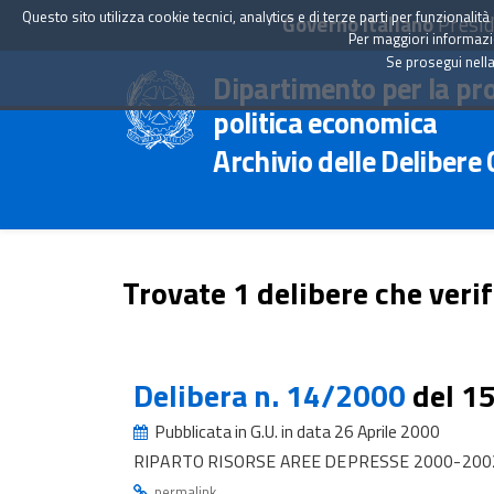
Questo sito utilizza cookie tecnici, analytics e di terze parti per funzionali
Governo Italiano
Presid
Per maggiori informazion
Se prosegui nella
Dipartimento per la pr
politica economica
Archivio delle Delibere
Trovate 1 delibere che verif
Delibera n. 14/2000
del 1
Pubblicata in G.U. in data 26 Aprile 2000
RIPARTO RISORSE AREE DEPRESSE 2000-2002 
.
permalink