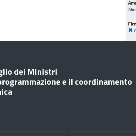
Amm
Min
Fir
lio dei Ministri
 programmazione e il coordinamento
mica