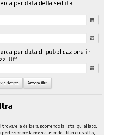
cerca per data della seduta
cerca per data di pubblicazione in
z. Uff.
via ricerca
Azzera filtri
ltra
 trovare la delibera scorrendo la lista, qui al lato.
 perfezionare la ricerca usando i filtri qui sotto,