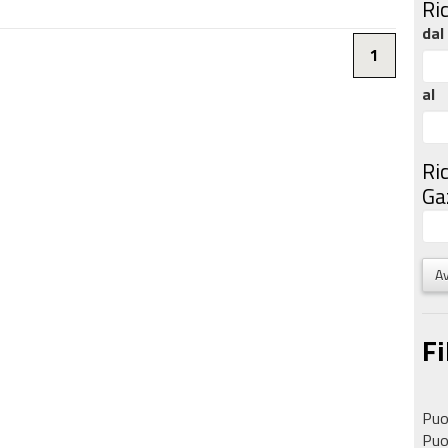
Ri
dal
1
al
Ri
Gaz
Av
Fi
Puoi
Puoi