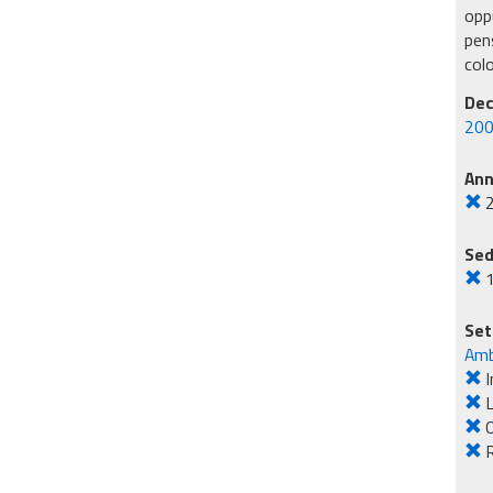
oppu
pens
col
Dec
200
An
Sed
Set
Amb
I
L
O
R