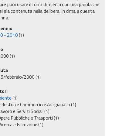
re puoi usare il form di ricerca con una parola che
i sia contenuta nella delibera, in cima a questa
onna.
ennio
0 - 2010
(1)
no
2000
(1)
uta
15/febbraio/2000
(1)
tori
iente
(1)
ndustria e Commercio e Artigianato
(1)
avoro e Servizi Sociali
(1)
pere Pubbliche e Trasporti
(1)
icerca e Istruzione
(1)