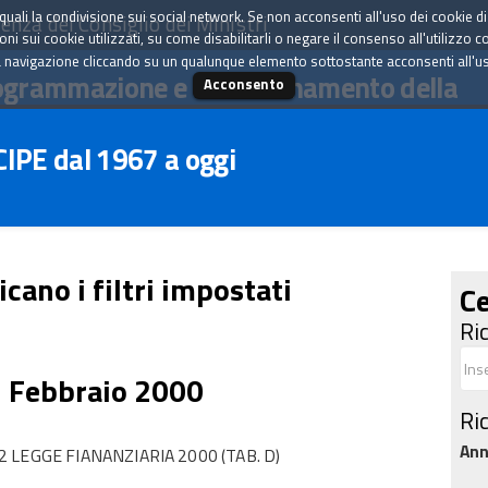
tà quali la condivisione sui social network. Se non acconsenti all'uso dei cookie d
enza del Consiglio dei Ministri
i sui cookie utilizzati, su come disabilitarli o negare il consenso all'utilizzo c
 navigazione cliccando su un qualunque elemento sottostante acconsenti all'uso 
ogrammazione e il coordinamento della
Acconsento
 CIPE dal 1967 a oggi
icano i filtri impostati
Ce
Ri
5 Febbraio 2000
Ri
An
LEGGE FIANANZIARIA 2000 (TAB. D)