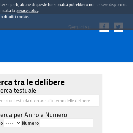
i terze parti, alcune di queste funzionalità potrebbero non essere disponibili.
onsulta la
privacy policy
.
di tutti i cookie.
Seguici su:
rca tra le delibere
cerca testuale
cerca per Anno e Numero
no
Numero