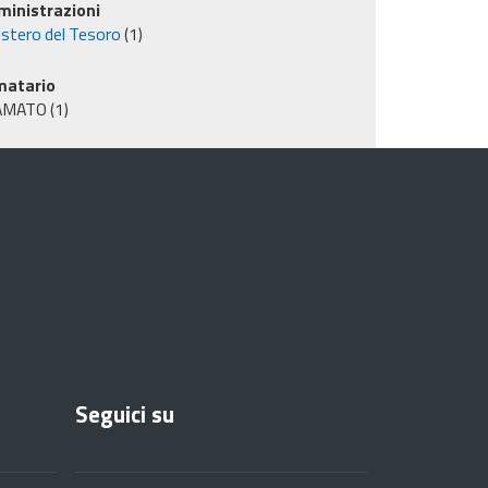
inistrazioni
istero del Tesoro
(1)
matario
AMATO
(1)
Seguici su