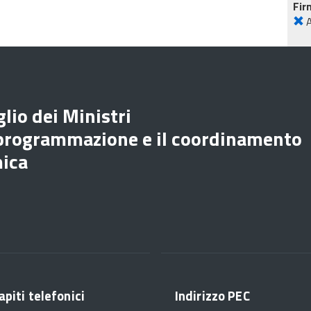
Fir
lio dei Ministri
 programmazione e il coordinamento
mica
apiti telefonici
Indirizzo PEC