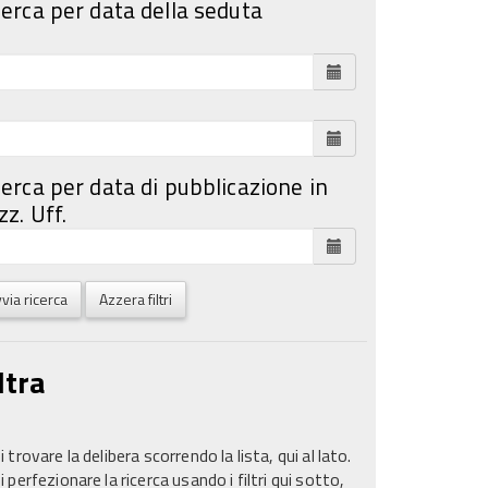
cerca per data della seduta
cerca per data di pubblicazione in
z. Uff.
via ricerca
Azzera filtri
ltra
 trovare la delibera scorrendo la lista, qui al lato.
 perfezionare la ricerca usando i filtri qui sotto,