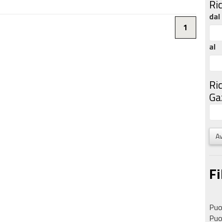
Ri
dal
1
al
Ri
Gaz
Av
Fi
Puoi
Puoi