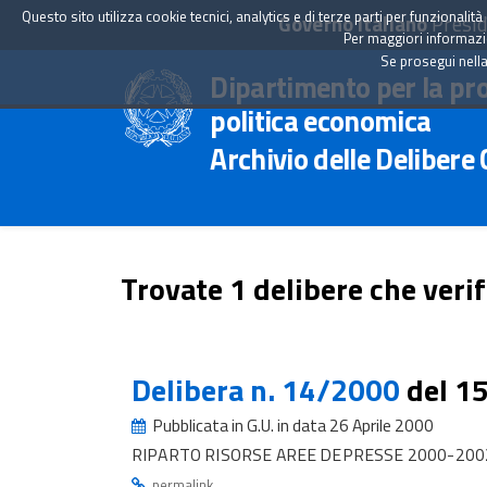
Questo sito utilizza cookie tecnici, analytics e di terze parti per funzionali
Governo Italiano
Presid
Per maggiori informazion
Se prosegui nella
Dipartimento per la pr
politica economica
Archivio delle Delibere
Trovate 1 delibere che verif
Delibera n. 14/2000
del 1
Pubblicata in G.U. in data 26 Aprile 2000
RIPARTO RISORSE AREE DEPRESSE 2000-2002 
.
permalink