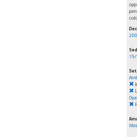
oppu
pens
col
Dec
200
Sed
15/
Set
Amb
I
L
Ope
R
Amm
Min