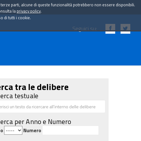
i terze parti, alcune di queste funzionalità potrebbero non essere disponibili.
onsulta la
privacy policy
.
di tutti i cookie.
Seguici su:
rca tra le delibere
cerca testuale
cerca per Anno e Numero
no
Numero