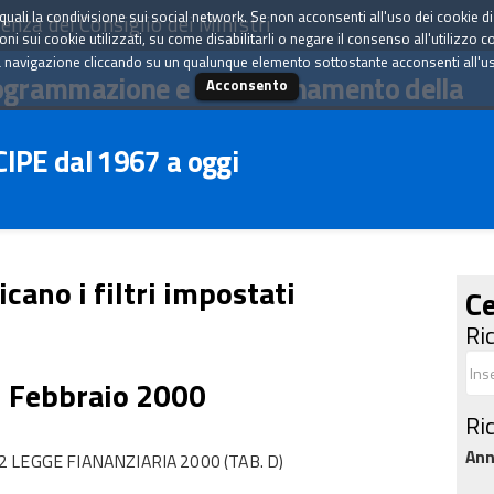
tà quali la condivisione sui social network. Se non acconsenti all'uso dei cookie d
enza del Consiglio dei Ministri
i sui cookie utilizzati, su come disabilitarli o negare il consenso all'utilizzo c
 navigazione cliccando su un qualunque elemento sottostante acconsenti all'uso 
ogrammazione e il coordinamento della
Acconsento
 CIPE dal 1967 a oggi
icano i filtri impostati
Ce
Ri
5 Febbraio 2000
Ri
An
LEGGE FIANANZIARIA 2000 (TAB. D)