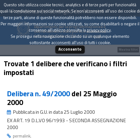
Questo sito utilizza cookie tecnici, analytics e di terze parti per funzionalità
Presidenza del Consiglio dei Ministri
quali la condivisione sui social network. Se non acconsenti all'uso dei cookie di
terze parti, alcune di queste funzionalità potrebbero non essere disponibili.
Per maggiori informazioni sui cookie utilizzati, su come disabilitarli o negare il
Dipartimento per la programmazione e il
consenso all'utilizzo consulta la
privacy policy
.
coordinamento della politica economica
Archivio delle Delibere CIPE dal 1967 a oggi
Se prosegui nella navigazione cliccando su un qualunque elemento
sottostante acconsenti all'uso di tutti i cookie.
Acconsento
Mostra filtri
Trovate 1 delibere che verificano i filtri
impostati
Delibera n. 49/2000
del 25 Maggio
2000
Pubblicata in G.U. in data 25 Luglio 2000
EX ART. 19 D.L.VO 96/1993 - SECONDA ASSEGNAZIONE
2000
.
permalink