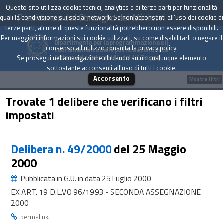
Questo sito utilizza cookie tecnici, analytics e di terze parti per funzionalità
Presidenza del Consiglio dei Ministri
quali la condivisione sui social network. Se non acconsenti all'uso dei cookie di
terze parti, alcune di queste funzionalità potrebbero non essere disponibili.
Per maggiori informazioni sui cookie utilizzati, su come disabilitarli o negare il
Dipartimento per la programmazione e il
consenso all'utilizzo consulta la
privacy policy
.
coordinamento della politica economica
Archivio delle Delibere CIPE dal 1967 a oggi
Se prosegui nella navigazione cliccando su un qualunque elemento
sottostante acconsenti all'uso di tutti i cookie.
Acconsento
Mostra filtri
Trovate 1 delibere che verificano i filtri
impostati
Delibera n. 49/2000
del 25 Maggio
2000
Pubblicata in G.U. in data 25 Luglio 2000
EX ART. 19 D.L.VO 96/1993 - SECONDA ASSEGNAZIONE
2000
.
permalink