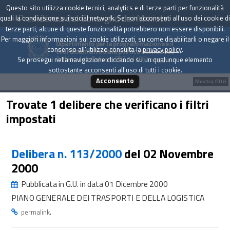
Questo sito utilizza cookie tecnici, analytics e di terze parti per funzionalità
Presidenza del Consiglio dei Ministri
quali la condivisione sui social network. Se non acconsenti all'uso dei cookie di
terze parti, alcune di queste funzionalità potrebbero non essere disponibili.
Per maggiori informazioni sui cookie utilizzati, su come disabilitarli o negare il
Dipartimento per la programmazione e il
consenso all'utilizzo consulta la
privacy policy
.
coordinamento della politica economica
Archivio delle Delibere CIPE dal 1967 a oggi
Se prosegui nella navigazione cliccando su un qualunque elemento
sottostante acconsenti all'uso di tutti i cookie.
Acconsento
Mostra filtri
Trovate 1 delibere che verificano i filtri
impostati
Delibera n. 113/2000
del 02 Novembre
2000
Pubblicata in G.U. in data 01 Dicembre 2000
PIANO GENERALE DEI TRASPORTI E DELLA LOGISTICA
.
permalink