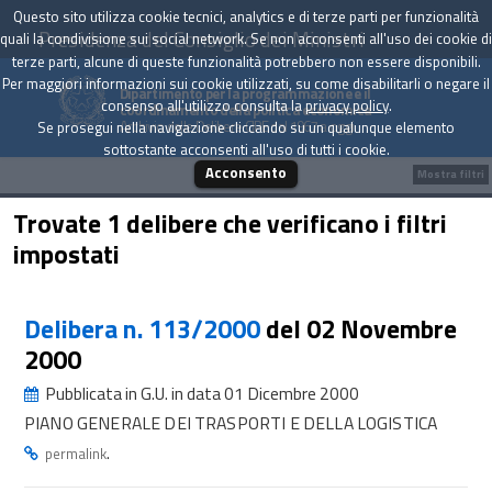
Questo sito utilizza cookie tecnici, analytics e di terze parti per funzionalità
Presidenza del Consiglio dei Ministri
quali la condivisione sui social network. Se non acconsenti all'uso dei cookie di
terze parti, alcune di queste funzionalità potrebbero non essere disponibili.
Per maggiori informazioni sui cookie utilizzati, su come disabilitarli o negare il
Dipartimento per la programmazione e il
consenso all'utilizzo consulta la
privacy policy
.
coordinamento della politica economica
Archivio delle Delibere CIPE dal 1967 a oggi
Se prosegui nella navigazione cliccando su un qualunque elemento
sottostante acconsenti all'uso di tutti i cookie.
Acconsento
Mostra filtri
Trovate 1 delibere che verificano i filtri
impostati
Delibera n. 113/2000
del 02 Novembre
2000
Pubblicata in G.U. in data 01 Dicembre 2000
PIANO GENERALE DEI TRASPORTI E DELLA LOGISTICA
.
permalink