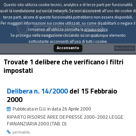
Questo sito utilizza cookie tecnici, analytics e di terze parti per funzionalità
Presidenza del Consiglio dei Ministri
quali la condivisione sui social network. Se non acconsenti all'uso dei cookie di
terze parti, alcune di queste funzionalità potrebbero non essere disponibili.
Per maggiori informazioni sui cookie utilizzati, su come disabilitarli o negare il
Dipartimento per la programmazione e il
consenso all'utilizzo consulta la
privacy policy
.
coordinamento della politica economica
Archivio delle Delibere CIPE dal 1967 a oggi
Se prosegui nella navigazione cliccando su un qualunque elemento
sottostante acconsenti all'uso di tutti i cookie.
Acconsento
Mostra filtri
Trovate 1 delibere che verificano i filtri
impostati
Delibera n. 14/2000
del 15 Febbraio
2000
Pubblicata in G.U. in data 26 Aprile 2000
RIPARTO RISORSE AREE DEPRESSE 2000-2002 LEGGE
FIANANZIARIA 2000 (TAB. D)
.
permalink