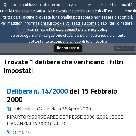
Questo sito utilizza cookie tecnici, analytics e di terze parti per funzionalità
Presidenza del Consiglio dei Ministri
quali la condivisione sui social network. Se non acconsenti all'uso dei cookie di
terze parti, alcune di queste funzionalità potrebbero non essere disponibili.
Per maggiori informazioni sui cookie utilizzati, su come disabilitarli o negare il
Dipartimento per la programmazione e il
consenso all'utilizzo consulta la
privacy policy
.
coordinamento della politica economica
Archivio delle Delibere CIPE dal 1967 a oggi
Se prosegui nella navigazione cliccando su un qualunque elemento
sottostante acconsenti all'uso di tutti i cookie.
Acconsento
Mostra filtri
Trovate 1 delibere che verificano i filtri
impostati
Delibera n. 14/2000
del 15 Febbraio
2000
Pubblicata in G.U. in data 26 Aprile 2000
RIPARTO RISORSE AREE DEPRESSE 2000-2002 LEGGE
FIANANZIARIA 2000 (TAB. D)
.
permalink