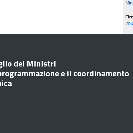
Min
Fir
VIS
lio dei Ministri
 programmazione e il coordinamento
mica