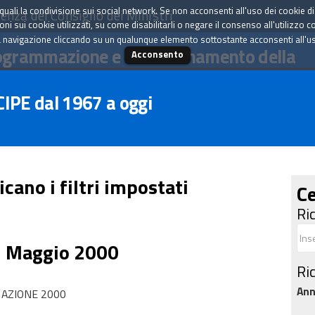
tà quali la condivisione sui social network. Se non acconsenti all'uso dei cookie d
enza del Consiglio dei Ministri
i sui cookie utilizzati, su come disabilitarli o negare il consenso all'utilizzo c
 navigazione cliccando su un qualunque elemento sottostante acconsenti all'uso 
ogrammazione e il coordinamento della
Acconsento
 CIPE dal 1967 a oggi
icano i filtri impostati
Ce
Ri
5 Maggio 2000
Ri
An
NAZIONE 2000