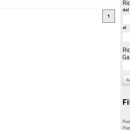
Ri
dal
1
al
Ri
Gaz
Av
Fi
Puoi
Puoi