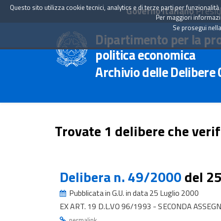
Questo sito utilizza cookie tecnici, analytics e di terze parti per funzionali
Governo Italiano
Presid
Per maggiori informazion
Se prosegui nella
Dipartimento per la pr
politica economica
Archivio delle Delibere
Trovate 1 delibere che verif
Delibera n. 49/2000
del 2
Pubblicata in G.U. in data 25 Luglio 2000
EX ART. 19 D.L.VO 96/1993 - SECONDA ASSEG
.
permalink