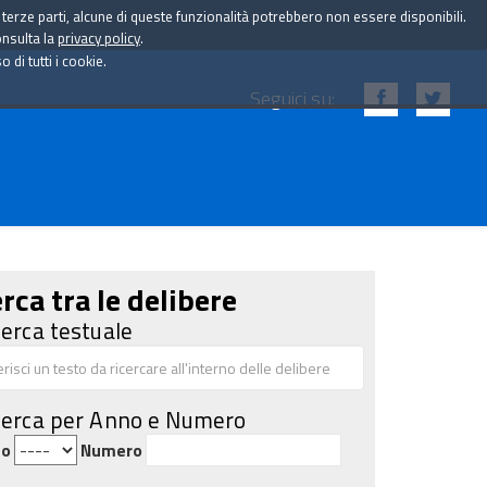
i terze parti, alcune di queste funzionalità potrebbero non essere disponibili.
onsulta la
privacy policy
.
di tutti i cookie.
Seguici su:
rca tra le delibere
cerca testuale
cerca per Anno e Numero
no
Numero