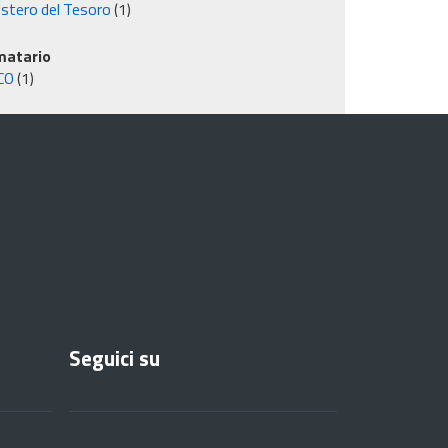
istero del Tesoro
(1)
matario
CO
(1)
Seguici su