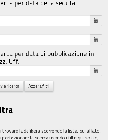
cerca per data della seduta
cerca per data di pubblicazione in
z. Uff.
via ricerca
Azzera filtri
ltra
 trovare la delibera scorrendo la lista, qui al lato.
 perfezionare la ricerca usando i filtri qui sotto,