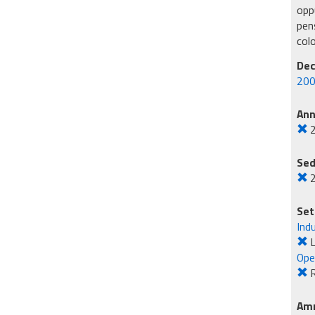
oppu
pens
col
Dec
200
An
Sed
Set
Ind
L
Ope
R
Amm