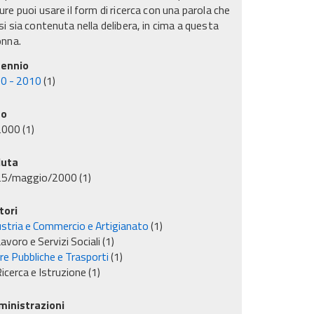
re puoi usare il form di ricerca con una parola che
i sia contenuta nella delibera, in cima a questa
onna.
ennio
0 - 2010
(1)
no
2000
(1)
uta
25/maggio/2000
(1)
tori
ustria e Commercio e Artigianato
(1)
avoro e Servizi Sociali
(1)
re Pubbliche e Trasporti
(1)
icerca e Istruzione
(1)
inistrazioni