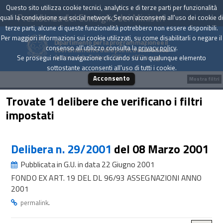
Questo sito utilizza cookie tecnici, analytics e di terze parti per funzionalità
Presidenza del Consiglio dei Ministri
quali la condivisione sui social network. Se non acconsenti all'uso dei cookie di
terze parti, alcune di queste funzionalità potrebbero non essere disponibili.
Per maggiori informazioni sui cookie utilizzati, su come disabilitarli o negare il
Dipartimento per la programmazione e il
consenso all'utilizzo consulta la
privacy policy
.
coordinamento della politica economica
Archivio delle Delibere CIPE dal 1967 a oggi
Se prosegui nella navigazione cliccando su un qualunque elemento
sottostante acconsenti all'uso di tutti i cookie.
Acconsento
Mostra filtri
Trovate 1 delibere che verificano i filtri
impostati
Delibera n. 29/2001
del 08 Marzo 2001
Pubblicata in G.U. in data 22 Giugno 2001
FONDO EX ART. 19 DEL DL 96/93 ASSEGNAZIONI ANNO
2001
.
permalink