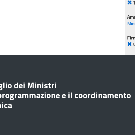
T
Amm
Mini
Fir
lio dei Ministri
 programmazione e il coordinamento
mica