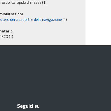
rasporto rapido di massa
(1)
inistrazioni
stero dei trasporti e della navigazione
(1)
matario
VISCO
(1)
Seguici su