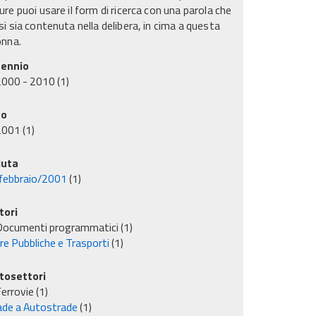
re puoi usare il form di ricerca con una parola che
i sia contenuta nella delibera, in cima a questa
onna.
ennio
2000 - 2010
(1)
no
2001
(1)
uta
febbraio/2001
(1)
tori
Documenti programmatici
(1)
re Pubbliche e Trasporti
(1)
tosettori
errovie
(1)
ade a Autostrade
(1)