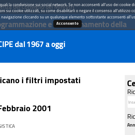
tà quali la condivisione sui social network. Se non acconsenti all'uso dei cookie d
enza del Consiglio dei Ministri
i sui cookie utilizzati, su come disabilitarli o negare il consenso all'utilizzo c
 navigazione cliccando su un qualunque elemento sottostante acconsenti all'uso 
ogrammazione e il coordinamento della
Acconsento
 CIPE dal 1967 a oggi
icano i filtri impostati
Ce
Ri
 Febbraio 2001
Ri
An
GISTICA