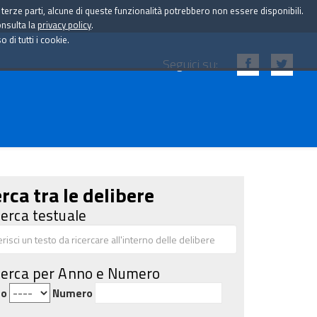
i terze parti, alcune di queste funzionalità potrebbero non essere disponibili.
onsulta la
privacy policy
.
di tutti i cookie.
Seguici su:
rca tra le delibere
cerca testuale
cerca per Anno e Numero
no
Numero