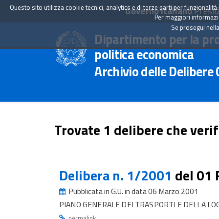
Questo sito utilizza cookie tecnici, analytics e di terze parti per funzionali
Governo Italiano
Presid
Per maggiori informazion
Se prosegui nella
Dipartimento per la pr
politica economica
Archivio delle Delibere
Trovate 1 delibere che verif
Delibera n. 1/2001
del 01
Pubblicata in G.U. in data 06 Marzo 2001
PIANO GENERALE DEI TRASPORTI E DELLA LO
.
permalink