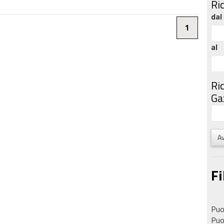
Ri
dal
1
al
Ri
Gaz
Av
Fi
Puoi
Puoi