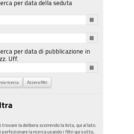
cerca per data della seduta
cerca per data di pubblicazione in
z. Uff.
via ricerca
Azzera filtri
ltra
 trovare la delibera scorrendo la lista, qui al lato.
 perfezionare la ricerca usando i filtri qui sotto,