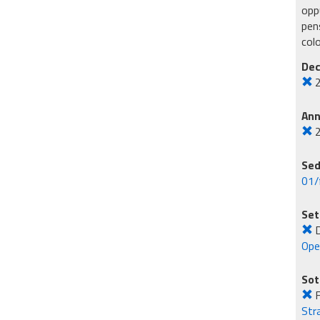
oppu
pens
col
Dec
An
Sed
01/
Set
Ope
Sot
F
Str