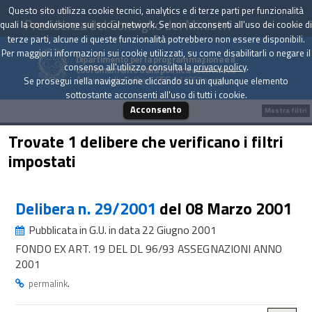
Questo sito utilizza cookie tecnici, analytics e di terze parti per funzionalità
Presidenza del Consiglio dei Ministri
quali la condivisione sui social network. Se non acconsenti all'uso dei cookie di
terze parti, alcune di queste funzionalità potrebbero non essere disponibili.
Per maggiori informazioni sui cookie utilizzati, su come disabilitarli o negare il
Dipartimento per la programmazione e il
consenso all'utilizzo consulta la
privacy policy
.
coordinamento della politica economica
Archivio delle Delibere CIPE dal 1967 a oggi
Se prosegui nella navigazione cliccando su un qualunque elemento
sottostante acconsenti all'uso di tutti i cookie.
Acconsento
Mostra filtri
Trovate 1 delibere che verificano i filtri
impostati
Delibera n. 29/2001
del 08 Marzo 2001
Pubblicata in G.U. in data 22 Giugno 2001
FONDO EX ART. 19 DEL DL 96/93 ASSEGNAZIONI ANNO
2001
.
permalink