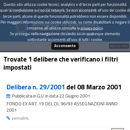
Questo sito utilizza cookie tecnici, analytics e di terze parti per funzionalità
Presidenza del Consiglio dei Ministri
quali la condivisione sui social network. Se non acconsenti all'uso dei cookie di
terze parti, alcune di queste funzionalità potrebbero non essere disponibili.
Per maggiori informazioni sui cookie utilizzati, su come disabilitarli o negare il
Dipartimento per la programmazione e il
consenso all'utilizzo consulta la
privacy policy
.
coordinamento della politica economica
Archivio delle Delibere CIPE dal 1967 a oggi
Se prosegui nella navigazione cliccando su un qualunque elemento
sottostante acconsenti all'uso di tutti i cookie.
Acconsento
Mostra filtri
Trovate 1 delibere che verificano i filtri
impostati
Delibera n. 29/2001
del 08 Marzo 2001
Pubblicata in G.U. in data 22 Giugno 2001
FONDO EX ART. 19 DEL DL 96/93 ASSEGNAZIONI ANNO
2001
.
permalink