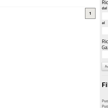
Ri
dal
1
al
Ri
Gaz
Av
Fi
Puoi
Puoi