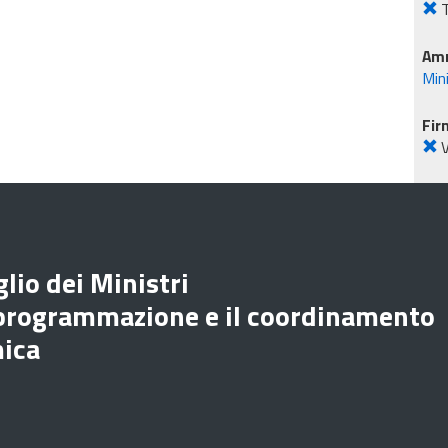
T
Amm
Mini
Fir
lio dei Ministri
 programmazione e il coordinamento
mica