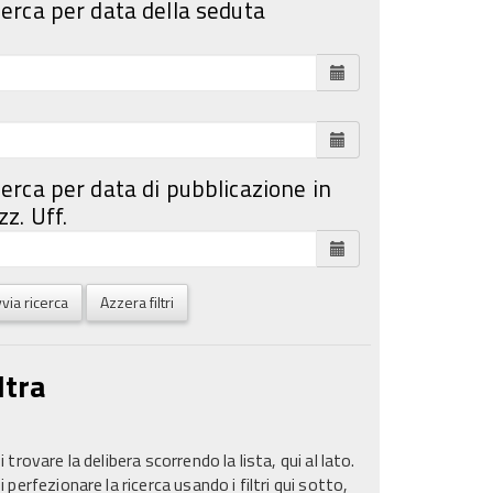
cerca per data della seduta
cerca per data di pubblicazione in
z. Uff.
via ricerca
Azzera filtri
ltra
 trovare la delibera scorrendo la lista, qui al lato.
 perfezionare la ricerca usando i filtri qui sotto,