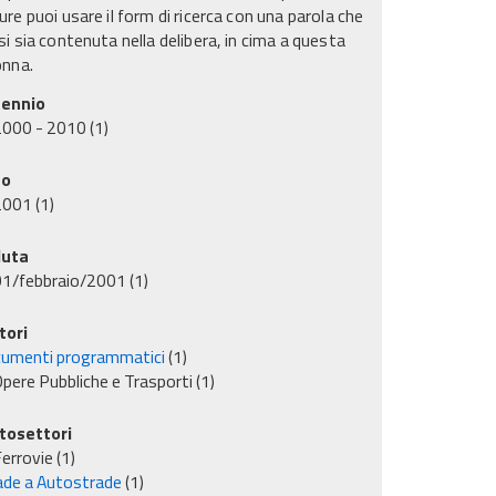
re puoi usare il form di ricerca con una parola che
i sia contenuta nella delibera, in cima a questa
onna.
ennio
2000 - 2010
(1)
no
2001
(1)
uta
01/febbraio/2001
(1)
tori
umenti programmatici
(1)
pere Pubbliche e Trasporti
(1)
tosettori
errovie
(1)
ade a Autostrade
(1)