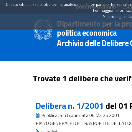
Questo sito utilizza cookie tecnici, analytics e di terze parti per funzionali
Governo Italiano
Presid
Per maggiori informazion
Se prosegui nella
Dipartimento per la pr
politica economica
Archivio delle Delibere
Trovate 1 delibere che verif
Delibera n. 1/2001
del 01
Pubblicata in G.U. in data 06 Marzo 2001
PIANO GENERALE DEI TRASPORTI E DELLA LO
.
permalink