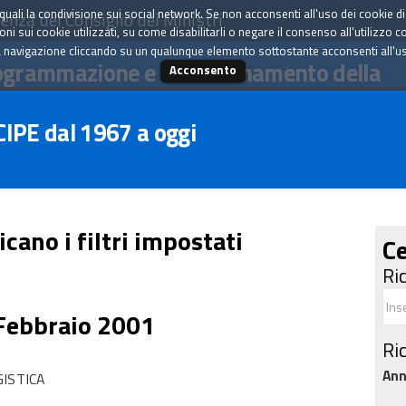
tà quali la condivisione sui social network. Se non acconsenti all'uso dei cookie d
enza del Consiglio dei Ministri
i sui cookie utilizzati, su come disabilitarli o negare il consenso all'utilizzo c
 navigazione cliccando su un qualunque elemento sottostante acconsenti all'uso 
ogrammazione e il coordinamento della
Acconsento
 CIPE dal 1967 a oggi
icano i filtri impostati
Ce
Ri
 Febbraio 2001
Ri
An
GISTICA