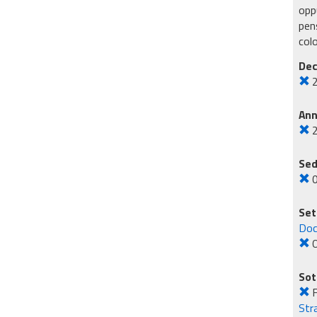
oppu
pens
col
Dec
An
Sed
Set
Doc
O
Sot
F
Str