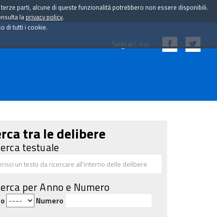
i terze parti, alcune di queste funzionalità potrebbero non essere disponibili.
onsulta la
privacy policy
.
di tutti i cookie.
Seguici su:
rca tra le delibere
cerca testuale
cerca per Anno e Numero
no
Numero