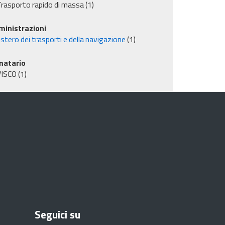
rasporto rapido di massa
(1)
inistrazioni
stero dei trasporti e della navigazione
(1)
matario
VISCO
(1)
Seguici su