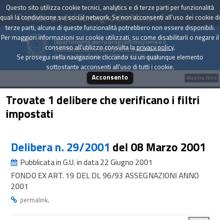
Questo sito utilizza cookie tecnici, analytics e di terze parti per funzionalità
Presidenza del Consiglio dei Ministri
quali la condivisione sui social network. Se non acconsenti all'uso dei cookie di
terze parti, alcune di queste funzionalità potrebbero non essere disponibili.
Per maggiori informazioni sui cookie utilizzati, su come disabilitarli o negare il
Dipartimento per la programmazione e il
consenso all'utilizzo consulta la
privacy policy
.
coordinamento della politica economica
Archivio delle Delibere CIPE dal 1967 a oggi
Se prosegui nella navigazione cliccando su un qualunque elemento
sottostante acconsenti all'uso di tutti i cookie.
Acconsento
Mostra filtri
Trovate 1 delibere che verificano i filtri
impostati
Delibera n. 29/2001
del 08 Marzo 2001
Pubblicata in G.U. in data 22 Giugno 2001
FONDO EX ART. 19 DEL DL 96/93 ASSEGNAZIONI ANNO
2001
.
permalink