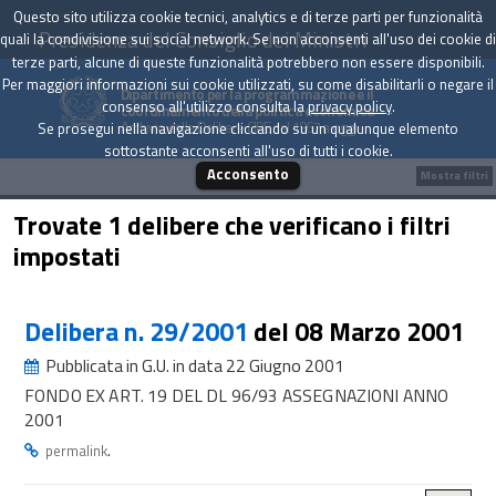
Questo sito utilizza cookie tecnici, analytics e di terze parti per funzionalità
Presidenza del Consiglio dei Ministri
quali la condivisione sui social network. Se non acconsenti all'uso dei cookie di
terze parti, alcune di queste funzionalità potrebbero non essere disponibili.
Per maggiori informazioni sui cookie utilizzati, su come disabilitarli o negare il
Dipartimento per la programmazione e il
consenso all'utilizzo consulta la
privacy policy
.
coordinamento della politica economica
Archivio delle Delibere CIPE dal 1967 a oggi
Se prosegui nella navigazione cliccando su un qualunque elemento
sottostante acconsenti all'uso di tutti i cookie.
Acconsento
Mostra filtri
Trovate 1 delibere che verificano i filtri
impostati
Delibera n. 29/2001
del 08 Marzo 2001
Pubblicata in G.U. in data 22 Giugno 2001
FONDO EX ART. 19 DEL DL 96/93 ASSEGNAZIONI ANNO
2001
.
permalink