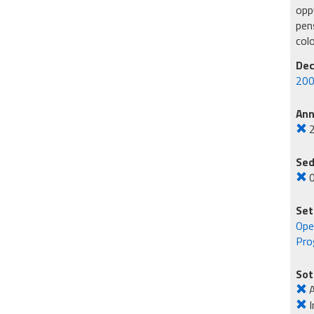
oppu
pens
col
Dec
200
An
Sed
Set
Ope
Pro
Sot
A
I