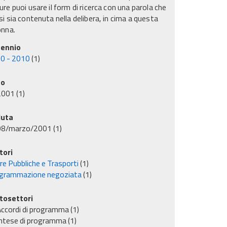
re puoi usare il form di ricerca con una parola che
i sia contenuta nella delibera, in cima a questa
onna.
ennio
0 - 2010
(1)
no
2001
(1)
uta
08/marzo/2001
(1)
tori
re Pubbliche e Trasporti
(1)
grammazione negoziata
(1)
tosettori
ccordi di programma
(1)
ntese di programma
(1)