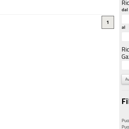
Ri
dal
1
al
Ri
Gaz
Av
Fi
Puoi
Puoi