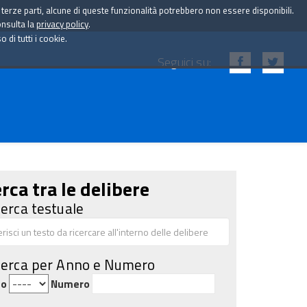
i terze parti, alcune di queste funzionalità potrebbero non essere disponibili.
onsulta la
privacy policy
.
di tutti i cookie.
Seguici su:
rca tra le delibere
cerca testuale
cerca per Anno e Numero
no
Numero