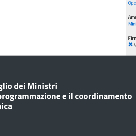
Oper
Amm
Min
Fir
lio dei Ministri
 programmazione e il coordinamento
mica