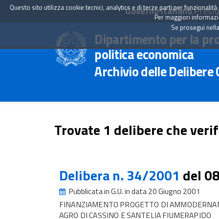
Questo sito utilizza cookie tecnici, analytics e di terze parti per funzionali
Governo Italiano
Presid
Per maggiori informazion
Se prosegui nella
Dipartimento per la pr
politica economica
Archivio delle Delibere
Trovate 1 delibere che verif
Delibera n. 34/2001
del 0
Pubblicata in G.U. in data 20 Giugno 2001
FINANZIAMENTO PROGETTO DI AMMODERNAME
AGRO DI CASSINO E SANTELIA FIUMERAPIDO