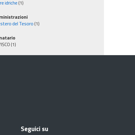
e idriche
(1)
inistrazioni
istero del Tesoro
(1)
matario
VISCO
(1)
Seguici su