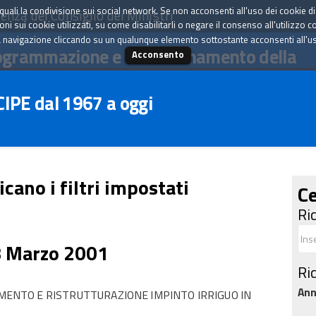
tà quali la condivisione sui social network. Se non acconsenti all'uso dei cookie d
enza del Consiglio dei Ministri
i sui cookie utilizzati, su come disabilitarli o negare il consenso all'utilizzo c
 navigazione cliccando su un qualunque elemento sottostante acconsenti all'uso 
ogrammazione e il coordinamento della
Acconsento
 CIPE dal 1967 a oggi
icano i filtri impostati
Ce
Ri
8 Marzo 2001
Ri
An
NTO E RISTRUTTURAZIONE IMPINTO IRRIGUO IN