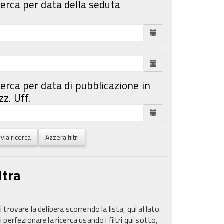
cerca per data della seduta
cerca per data di pubblicazione in
z. Uff.
via ricerca
Azzera filtri
ltra
 trovare la delibera scorrendo la lista, qui al lato.
 perfezionare la ricerca usando i filtri qui sotto,