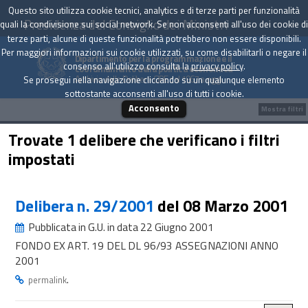
Questo sito utilizza cookie tecnici, analytics e di terze parti per funzionalità
Presidenza del Consiglio dei Ministri
quali la condivisione sui social network. Se non acconsenti all'uso dei cookie di
terze parti, alcune di queste funzionalità potrebbero non essere disponibili.
Per maggiori informazioni sui cookie utilizzati, su come disabilitarli o negare il
Dipartimento per la programmazione e il
consenso all'utilizzo consulta la
privacy policy
.
coordinamento della politica economica
Archivio delle Delibere CIPE dal 1967 a oggi
Se prosegui nella navigazione cliccando su un qualunque elemento
sottostante acconsenti all'uso di tutti i cookie.
Acconsento
Mostra filtri
Trovate 1 delibere che verificano i filtri
impostati
Delibera n. 29/2001
del 08 Marzo 2001
Pubblicata in G.U. in data 22 Giugno 2001
FONDO EX ART. 19 DEL DL 96/93 ASSEGNAZIONI ANNO
2001
.
permalink