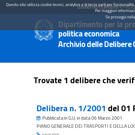
Questo sito utilizza cookie tecnici, analytics e di terze parti per funzionali
Governo Italiano
Presid
Per maggiori informazion
Se prosegui nella
Dipartimento per la pr
politica economica
Archivio delle Delibere
Trovate 1 delibere che verif
Delibera n. 1/2001
del 01
Pubblicata in G.U. in data 06 Marzo 2001
PIANO GENERALE DEI TRASPORTI E DELLA LO
.
permalink