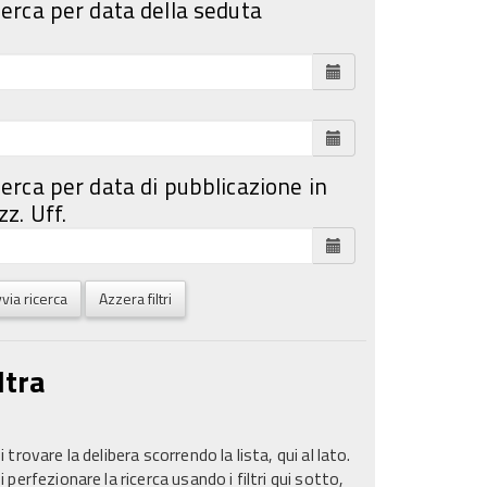
cerca per data della seduta
cerca per data di pubblicazione in
z. Uff.
via ricerca
Azzera filtri
ltra
 trovare la delibera scorrendo la lista, qui al lato.
 perfezionare la ricerca usando i filtri qui sotto,