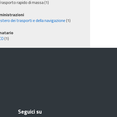
rasporto rapido di massa
(1)
inistrazioni
stero dei trasporti e della navigazione
(1)
matario
CO
(1)
Seguici su