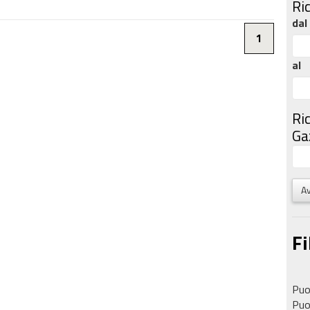
Ri
dal
1
al
Ri
Gaz
Av
Fi
Puoi
Puoi