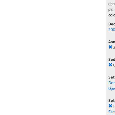
oppu
pens
col
Dec
200
An
Sed
Set
Doc
Ope
Sot
F
Str