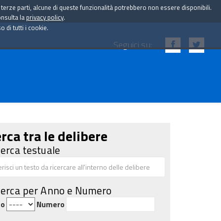
i terze parti, alcune di queste funzionalità potrebbero non essere disponibili.
onsulta la
privacy policy
.
di tutti i cookie.
Seguici su:
rca tra le delibere
cerca testuale
cerca per Anno e Numero
no
Numero