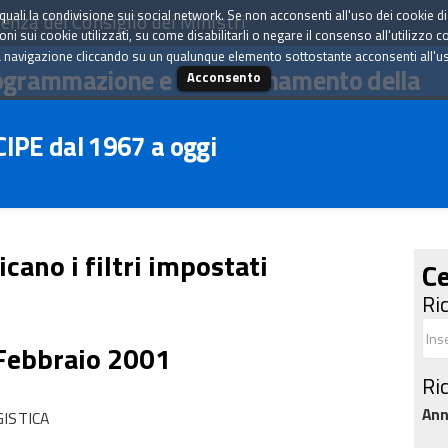
tà quali la condivisione sui social network. Se non acconsenti all'uso dei cookie d
enza del Consiglio dei Ministri
i sui cookie utilizzati, su come disabilitarli o negare il consenso all'utilizzo c
 navigazione cliccando su un qualunque elemento sottostante acconsenti all'uso 
ogrammazione e il coordinamento della
Acconsento
 CIPE dal 1967 a oggi
icano i filtri impostati
Ce
Ri
 Febbraio 2001
Ri
An
GISTICA