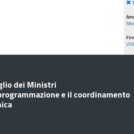
T
Amm
Mini
Fir
VIS
lio dei Ministri
 programmazione e il coordinamento
mica