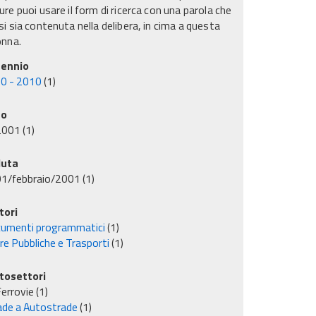
re puoi usare il form di ricerca con una parola che
i sia contenuta nella delibera, in cima a questa
onna.
ennio
0 - 2010
(1)
no
2001
(1)
uta
01/febbraio/2001
(1)
tori
umenti programmatici
(1)
re Pubbliche e Trasporti
(1)
tosettori
errovie
(1)
ade a Autostrade
(1)